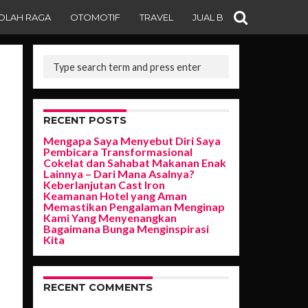
OLAH RAGA
OTOMOTIF
TRAVEL
JUAL BELI
RECENT POSTS
Mengapa Saya Menyebut Diri Saya
Pembicara Transformasional
Cokelat dan Sahabat Makanan Enak
Lainnya – Dari Mana Asalnya?
Keberlanjutan Cast Iron
Keamanan Hotel yang Aman
Memastikan Pengalaman Menginap
Kami Yang Menyenangkan
Bagaimana Bunga Menginspirasi
Kita
RECENT COMMENTS