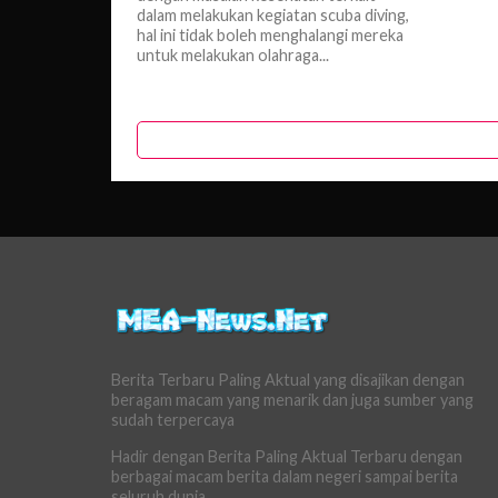
dalam melakukan kegiatan scuba diving,
hal ini tidak boleh menghalangi mereka
untuk melakukan olahraga...
Berita Terbaru Paling Aktual yang disajikan dengan
beragam macam yang menarik dan juga sumber yang
sudah terpercaya
Hadir dengan Berita Paling Aktual Terbaru dengan
berbagai macam berita dalam negeri sampai berita
seluruh dunia