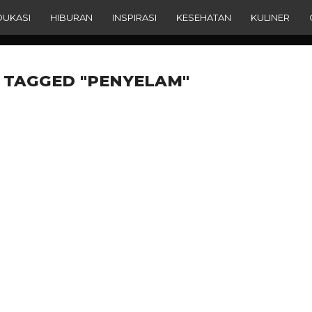
DUKASI
HIBURAN
INSPIRASI
KESEHATAN
KULINER
 TAGGED "PENYELAM"