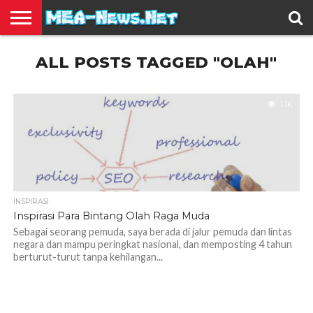
BERITA
ALL POSTS TAGGED "OLAH"
TERBARU
EDUKASI
HIBURAN
INSPIRASI
KESEHATAN
KULINER
OLAH
OTOMOTIF
TRAVEL
JUAL
RAGA
BELI
1.1K
INSPIRASI
Inspirasi Para Bintang Olah Raga Muda
Sebagai seorang pemuda, saya berada di jalur pemuda dan lintas
negara dan mampu peringkat nasional, dan memposting 4 tahun
berturut-turut tanpa kehilangan...