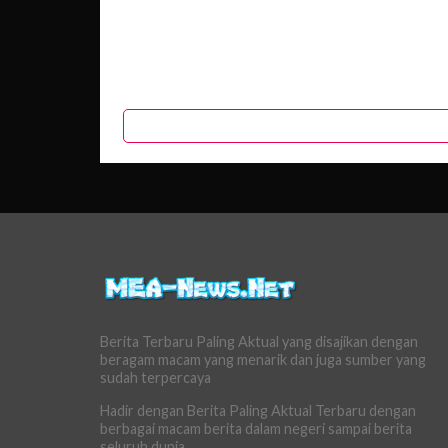
Berita Terbaru Paling Aktual yang disajikan dengan
beragam macam yang menarik dan juga sumber yang
sudah terpercaya
Hadir dengan Berita Paling Aktual Terbaru dengan
berbagai macam berita dalam negeri sampai berita
seluruh dunia