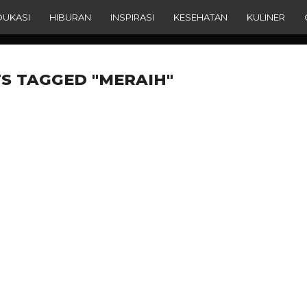
DUKASI
HIBURAN
INSPIRASI
KESEHATAN
KULINER
S TAGGED "MERAIH"