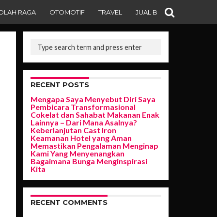
OLAH RAGA
OTOMOTIF
TRAVEL
JUAL BELI
RECENT POSTS
Mengapa Saya Menyebut Diri Saya
Pembicara Transformasional
Cokelat dan Sahabat Makanan Enak
Lainnya – Dari Mana Asalnya?
Keberlanjutan Cast Iron
Keamanan Hotel yang Aman
Memastikan Pengalaman Menginap
Kami Yang Menyenangkan
Bagaimana Bunga Menginspirasi
Kita
RECENT COMMENTS