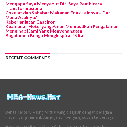
Mengapa Saya Menyebut Diri Saya Pembicara
Transformasional
Cokelat dan Sahabat Makanan Enak Lainnya – Dari
Mana Asalnya?
Keberlanjutan Cast Iron
Keamanan Hotel yang Aman Memastikan Pengalaman
Menginap Kami Yang Menyenangkan
Bagaimana Bunga Menginspirasi Kita
RECENT COMMENTS
Berita Terbaru Paling Aktual yang disajikan dengan beragam
macam yang menarik dan juga sumber yang sudah terpercaya
Hadir dengan Berita Paling Aktual Terbaru dengan berbagai