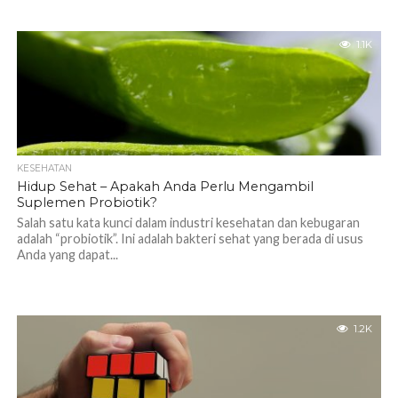
1.1K
KESEHATAN
Hidup Sehat – Apakah Anda Perlu Mengambil
Suplemen Probiotik?
Salah satu kata kunci dalam industri kesehatan dan kebugaran
adalah “probiotik”. Ini adalah bakteri sehat yang berada di usus
Anda yang dapat...
1.2K