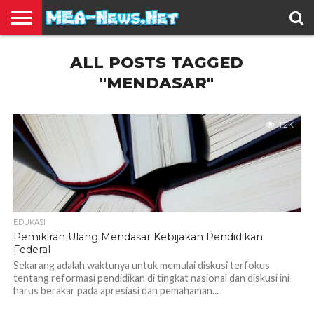
BERITA
ALL POSTS TAGGED
TERBARU
EDUKASI
HIBURAN
INSPIRASI
KESEHATAN
KULINER
OLAH
OTOMOTIF
TRAVEL
JUAL
RAGA
BELI
"MENDASAR"
1.2K
EDUKASI
Pemikiran Ulang Mendasar Kebijakan Pendidikan
Federal
Sekarang adalah waktunya untuk memulai diskusi terfokus
tentang reformasi pendidikan di tingkat nasional dan diskusi ini
harus berakar pada apresiasi dan pemahaman...