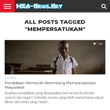
BERITA
ALL POSTS TAGGED
TERBARU
EDUKASI
HIBURAN
INSPIRASI
KESEHATAN
KULINER
OLAH
OTOMOTIF
TRAVEL
JUAL
RAGA
BELI
"MEMPERSATUKAN"
1.2K
EDUKASI
Pendidikan Memecah Ketimbang Mempersatukan
Masyarakat
Kualitas pendidikan yang disampaikan bervariasi di sekolah
swasta dan negeri. Sekolah swasta yang lebih mahal hanya dapat
dibeli oleh kelas yang relatif...