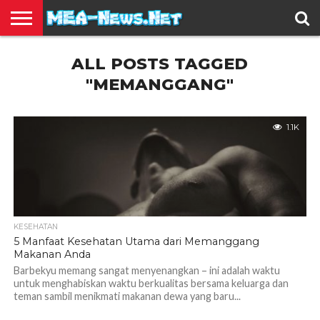
BERITA
ALL POSTS TAGGED
TERBARU
EDUKASI
HIBURAN
INSPIRASI
KESEHATAN
KULINER
OLAH
OTOMOTIF
TRAVEL
JUAL
RAGA
BELI
"MEMANGGANG"
1.1K
KESEHATAN
5 Manfaat Kesehatan Utama dari Memanggang
Makanan Anda
Barbekyu memang sangat menyenangkan – ini adalah waktu
untuk menghabiskan waktu berkualitas bersama keluarga dan
teman sambil menikmati makanan dewa yang baru...