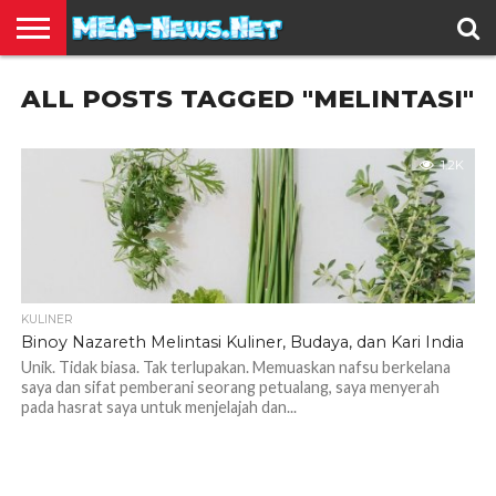
BERITA
ALL POSTS TAGGED "MELINTASI"
TERBARU
EDUKASI
HIBURAN
INSPIRASI
KESEHATAN
KULINER
OLAH
OTOMOTIF
TRAVEL
JUAL
RAGA
BELI
1.2K
KULINER
Binoy Nazareth Melintasi Kuliner, Budaya, dan Kari India
Unik. Tidak biasa. Tak terlupakan. Memuaskan nafsu berkelana
saya dan sifat pemberani seorang petualang, saya menyerah
pada hasrat saya untuk menjelajah dan...