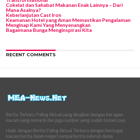
Cokelat dan Sahabat Makanan Enak Lainnya – Dari
Mana Asalnya?
Keberlanjutan Cast Iron
Keamanan Hotel yang Aman Memastikan Pengalaman
Menginap Kami Yang Menyenangkan
Bagaimana Bunga Menginspirasi Kita
RECENT COMMENTS
Berita Terbaru Paling Aktual yang disajikan dengan beragam
macam yang menarik dan juga sumber yang sudah terpercaya
Hadir dengan Berita Paling Aktual Terbaru dengan berbagai
macam berita dalam negeri sampai berita seluruh dunia