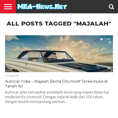
BERITA
ALL POSTS TAGGED "MAJALAH"
TERBARU
EDUKASI
HIBURAN
INSPIRASI
KESEHATAN
KULINER
OLAH
OTOMOTIF
TRAVEL
JUAL
RAGA
BELI
2.1K
OTOMOTIF
Autocar India – Majalah Berita Otomotif Terkemuka di
Tanah Air
Autocar jelas merupakan pemimpin dunia yang mapan dalam hal
media berita otomotif. Dengan sejarah lebih dari 100 tahun,
dengan mudah menyandang warisan...