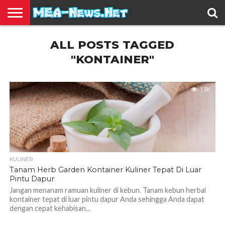
BERITA
ALL POSTS TAGGED
TERBARU
EDUKASI
HIBURAN
INSPIRASI
KESEHATAN
KULINER
OLAH
OTOMOTIF
TRAVEL
JUAL
RAGA
BELI
"KONTAINER"
1.3K
KULINER
Tanam Herb Garden Kontainer Kuliner Tepat Di Luar
Pintu Dapur
Jangan menanam ramuan kuliner di kebun. Tanam kebun herbal
kontainer tepat di luar pintu dapur Anda sehingga Anda dapat
dengan cepat kehabisan...