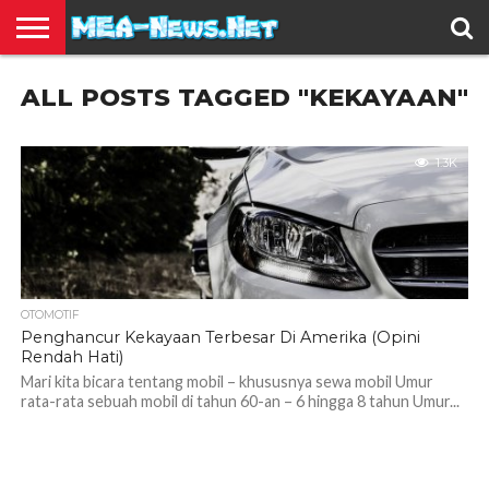
BERITA
ALL POSTS TAGGED "KEKAYAAN"
TERBARU
EDUKASI
HIBURAN
INSPIRASI
KESEHATAN
KULINER
OLAH
OTOMOTIF
TRAVEL
JUAL
RAGA
BELI
1.3K
OTOMOTIF
Penghancur Kekayaan Terbesar Di Amerika (Opini
Rendah Hati)
Mari kita bicara tentang mobil – khususnya sewa mobil Umur
rata-rata sebuah mobil di tahun 60-an – 6 hingga 8 tahun Umur...