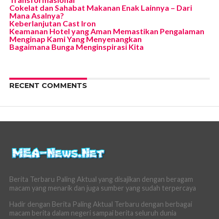
Cokelat dan Sahabat Makanan Enak Lainnya – Dari
Mana Asalnya?
Keberlanjutan Cast Iron
Keamanan Hotel yang Aman Memastikan Pengalaman
Menginap Kami Yang Menyenangkan
Bagaimana Bunga Menginspirasi Kita
RECENT COMMENTS
Berita Terbaru Paling Aktual yang disajikan dengan beragam
macam yang menarik dan juga sumber yang sudah terpercaya
Hadir dengan Berita Paling Aktual Terbaru dengan berbagai
macam berita dalam negeri sampai berita seluruh dunia