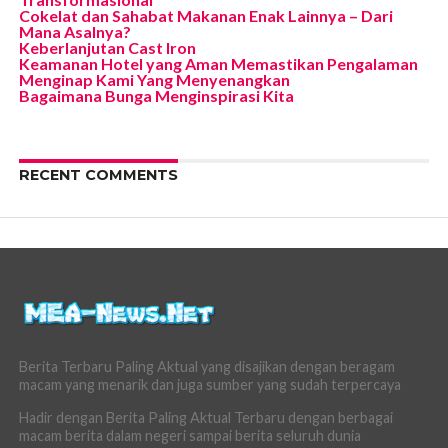
Cokelat dan Sahabat Makanan Enak Lainnya – Dari
Mana Asalnya?
Keberlanjutan Cast Iron
Keamanan Hotel yang Aman Memastikan Pengalaman
Menginap Kami Yang Menyenangkan
Bagaimana Bunga Menginspirasi Kita
RECENT COMMENTS
Berita Terbaru Paling Aktual yang disajikan dengan beragam
macam yang menarik dan juga sumber yang sudah terpercaya
Hadir dengan Berita Paling Aktual Terbaru dengan berbagai
macam berita dalam negeri sampai berita seluruh dunia