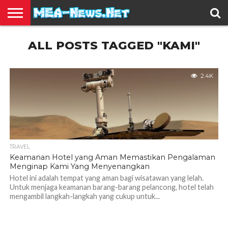
BERITA
ALL POSTS TAGGED "KAMI"
TERBARU
EDUKASI
HIBURAN
INSPIRASI
KESEHATAN
KULINER
OLAH
OTOMOTIF
TRAVEL
JUAL
RAGA
BELI
2.4K
TRAVEL
Keamanan Hotel yang Aman Memastikan Pengalaman
Menginap Kami Yang Menyenangkan
Hotel ini adalah tempat yang aman bagi wisatawan yang lelah.
Untuk menjaga keamanan barang-barang pelancong, hotel telah
mengambil langkah-langkah yang cukup untuk...