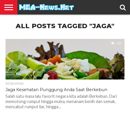
BERITA
ALL POSTS TAGGED "JAGA"
TERBARU
EDUKASI
HIBURAN
INSPIRASI
KESEHATAN
KULINER
OLAH
OTOMOTIF
TRAVEL
JUAL
RAGA
BELI
1.1K
KESEHATAN
Jaga Kesehatan Punggung Anda Saat Berkebun
Salah satu masa lalu favorit negara kita adalah Berkebun. Dari
memotong rumput hingga mulsa, menanam benih dan semak,
mencabut rumput liar, hingga...