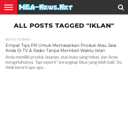
BERITA
ALL POSTS TAGGED "IKLAN"
TERBARU
EDUKASI
HIBURAN
INSPIRASI
KESEHATAN
KULINER
OLAH
OTOMOTIF
TRAVEL
JUAL
RAGA
BELI
BERITA TERBARU
Empat Tips PR Untuk Memasarkan Produk Atau Jasa
Anda Di TV & Radio Tanpa Membeli Waktu Iklan
Anda memiliki produk, layanan, atau buku yang hebat, dan Anda
mengetahuinya. Tapi seperti “perangkap tikus yang lebih baik”, itu
tidak berarti apa-apa...