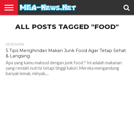
BERITA
ALL POSTS TAGGED "FOOD"
TERBARU
EDUKASI
HIBURAN
INSPIRASI
KESEHATAN
KULINER
OLAH
OTOMOTIF
TRAVEL
JUAL
RAGA
BELI
KESEHATAN
1.1K
5 Tips Menghindari Makan Junk Food Agar Tetap Sehat
& Langsing
Apa yang kamu maksud dengan junk food ? Ini adalah makanan
yang rendah nutrisi tetapi tinggi kalori. Mereka mengandung
banyak lemak, minyak,...