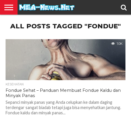
BERITA
ALL POSTS TAGGED "FONDUE"
TERBARU
EDUKASI
HIBURAN
INSPIRASI
KESEHATAN
KULINER
OLAH
OTOMOTIF
TRAVEL
JUAL
RAGA
BELI
1.0K
KESEHATAN
Fondue Sehat – Panduan Membuat Fondue Kaldu dan
Minyak Panas
Sepanci minyak panas yang Anda celupkan ke dalam daging
terdengar sangat biadab tetapi juga bisa menyehatkan jantung.
Fondue kaldu dan minyak panas...