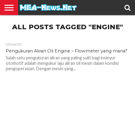
BERITA
ALL POSTS TAGGED "ENGINE"
TERBARU
EDUKASI
HIBURAN
INSPIRASI
KESEHATAN
KULINER
OLAH
OTOMOTIF
TRAVEL
JUAL
RAGA
BELI
OTOMOTIF
1.2K
Pengukuran Aliran Oli Engine – Flowmeter yang mana?
Salah satu pengukuran aliran yang paling sulit bagi insinyur
otomotif adalah mengukur laju aliran oli mesin dalam kondisi
pengoperasian. Dengan mesin yang...