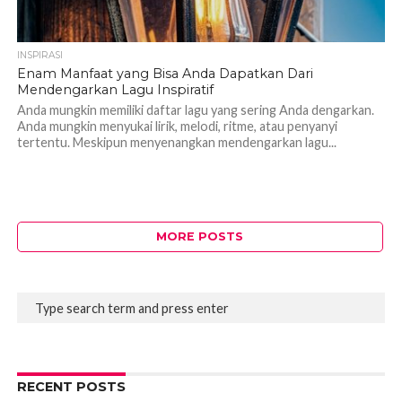
INSPIRASI
Enam Manfaat yang Bisa Anda Dapatkan Dari
Mendengarkan Lagu Inspiratif
Anda mungkin memiliki daftar lagu yang sering Anda dengarkan.
Anda mungkin menyukai lirik, melodi, ritme, atau penyanyi
tertentu. Meskipun menyenangkan mendengarkan lagu...
MORE POSTS
RECENT POSTS