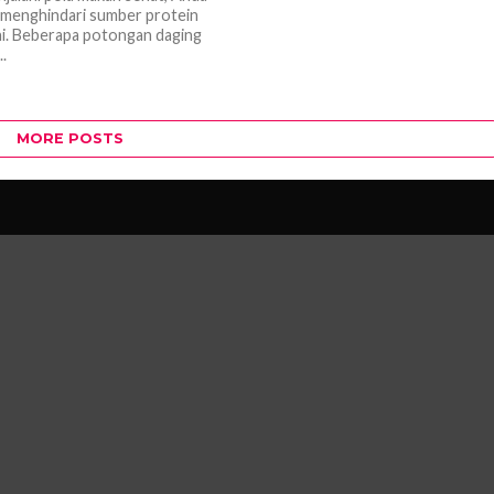
menghindari sumber protein
ini. Beberapa potongan daging
..
MORE POSTS