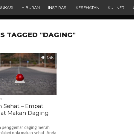
DUKASI
HIBURAN
INSPIRASI
KESEHATAN
KULINER
S TAGGED "DAGING"
1.4K
N
 Sehat – Empat
at Makan Daging
a penggemar daging merah,
njalani pola makan sehat, Anda