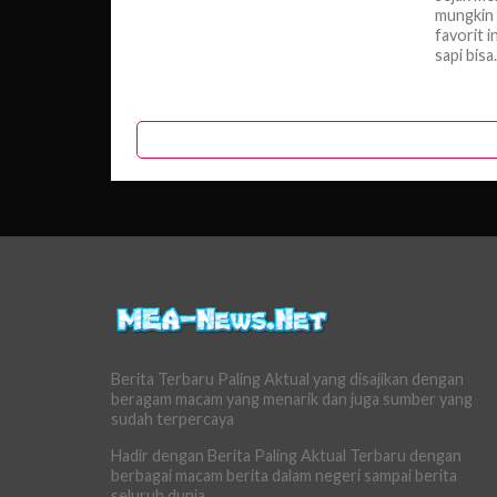
mungkin 
favorit 
sapi bisa.
Berita Terbaru Paling Aktual yang disajikan dengan
beragam macam yang menarik dan juga sumber yang
sudah terpercaya
Hadir dengan Berita Paling Aktual Terbaru dengan
berbagai macam berita dalam negeri sampai berita
seluruh dunia