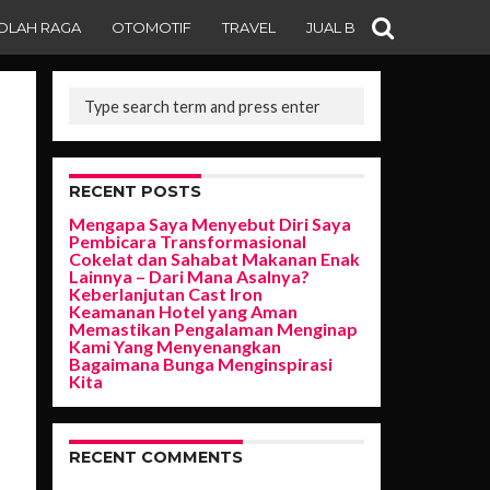
OLAH RAGA
OTOMOTIF
TRAVEL
JUAL BELI
RECENT POSTS
Mengapa Saya Menyebut Diri Saya
Pembicara Transformasional
Cokelat dan Sahabat Makanan Enak
Lainnya – Dari Mana Asalnya?
Keberlanjutan Cast Iron
Keamanan Hotel yang Aman
Memastikan Pengalaman Menginap
Kami Yang Menyenangkan
Bagaimana Bunga Menginspirasi
Kita
RECENT COMMENTS