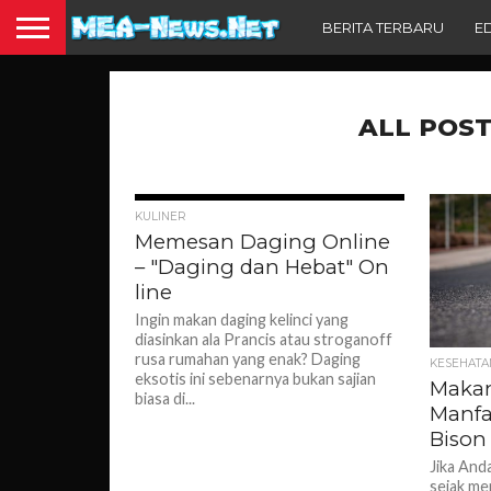
BERITA TERBARU
E
ALL POST
1.4K
KULINER
Memesan Daging Online
– "Daging dan Hebat" On
line
Ingin makan daging kelinci yang
diasinkan ala Prancis atau stroganoff
rusa rumahan yang enak? Daging
KESEHATA
eksotis ini sebenarnya bukan sajian
Makan
biasa di...
Manfa
Bison
Jika And
sejak me