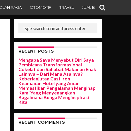
OLAH RAGA
OTOMOTIF
TRAVEL
JUAL BELI
RECENT POSTS
Mengapa Saya Menyebut Diri Saya
Pembicara Transformasional
Cokelat dan Sahabat Makanan Enak
Lainnya – Dari Mana Asalnya?
Keberlanjutan Cast Iron
Keamanan Hotel yang Aman
Memastikan Pengalaman Menginap
Kami Yang Menyenangkan
Bagaimana Bunga Menginspirasi
Kita
RECENT COMMENTS