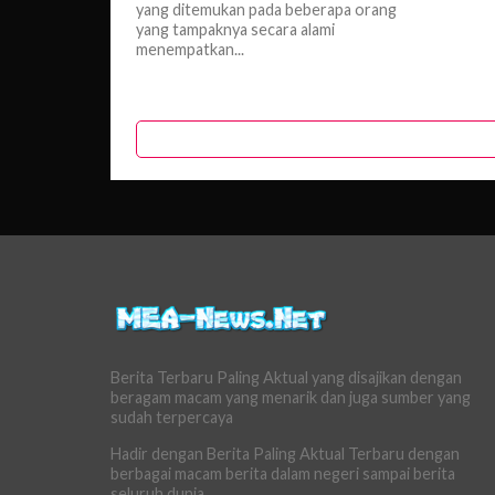
yang ditemukan pada beberapa orang
yang tampaknya secara alami
menempatkan...
Berita Terbaru Paling Aktual yang disajikan dengan
beragam macam yang menarik dan juga sumber yang
sudah terpercaya
Hadir dengan Berita Paling Aktual Terbaru dengan
berbagai macam berita dalam negeri sampai berita
seluruh dunia