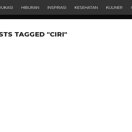
DUKASI
HIBURAN
INSPIRASI
KESEHATAN
KULINER
STS TAGGED "CIRI"