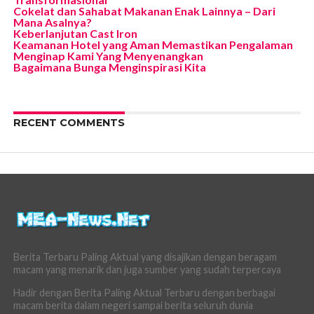
Cokelat dan Sahabat Makanan Enak Lainnya – Dari
Mana Asalnya?
Keberlanjutan Cast Iron
Keamanan Hotel yang Aman Memastikan Pengalaman
Menginap Kami Yang Menyenangkan
Bagaimana Bunga Menginspirasi Kita
RECENT COMMENTS
Berita Terbaru Paling Aktual yang disajikan dengan beragam
macam yang menarik dan juga sumber yang sudah terpercaya
Hadir dengan Berita Paling Aktual Terbaru dengan berbagai
macam berita dalam negeri sampai berita seluruh dunia