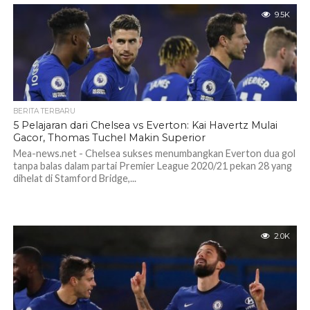
9.5K
BERITA TERBARU
5 Pelajaran dari Chelsea vs Everton: Kai Havertz Mulai
Gacor, Thomas Tuchel Makin Superior
Mea-news.net - Chelsea sukses menumbangkan Everton dua gol
tanpa balas dalam partai Premier League 2020/21 pekan 28 yang
dihelat di Stamford Bridge,...
2.0K