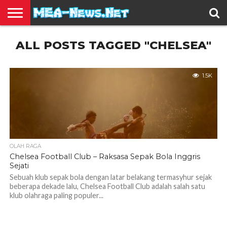
BERITA
ALL POSTS TAGGED "CHELSEA"
TERBARU
EDUKASI
HIBURAN
INSPIRASI
KESEHATAN
KULINER
OLAH
OTOMOTIF
TRAVEL
JUAL
RAGA
BELI
1.5K
OLAH RAGA
Chelsea Football Club – Raksasa Sepak Bola Inggris
Sejati
Sebuah klub sepak bola dengan latar belakang termasyhur sejak
beberapa dekade lalu, Chelsea Football Club adalah salah satu
klub olahraga paling populer...