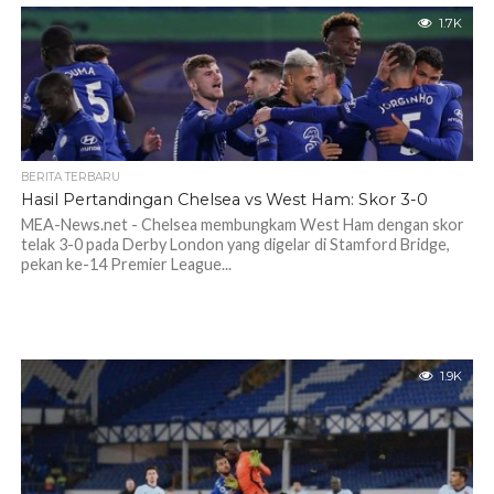
1.7K
BERITA TERBARU
Hasil Pertandingan Chelsea vs West Ham: Skor 3-0
MEA-News.net - Chelsea membungkam West Ham dengan skor
telak 3-0 pada Derby London yang digelar di Stamford Bridge,
pekan ke-14 Premier League...
1.9K