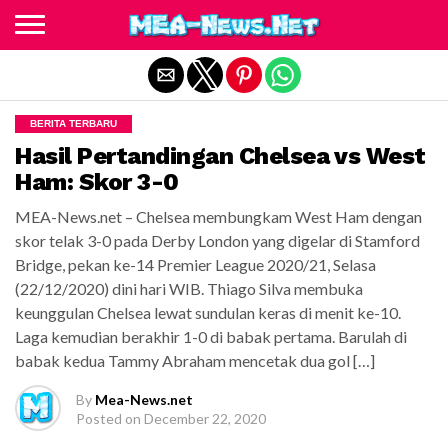
Exit mobile version
BERITA TERBARU
Hasil Pertandingan Chelsea vs West
Ham: Skor 3-0
MEA-News.net – Chelsea membungkam West Ham dengan
skor telak 3-0 pada Derby London yang digelar di Stamford
Bridge, pekan ke-14 Premier League 2020/21, Selasa
(22/12/2020) dini hari WIB. Thiago Silva membuka
keunggulan Chelsea lewat sundulan keras di menit ke-10.
Laga kemudian berakhir 1-0 di babak pertama. Barulah di
babak kedua Tammy Abraham mencetak dua gol […]
By
Mea-News.net
Posted on
December 22, 2020