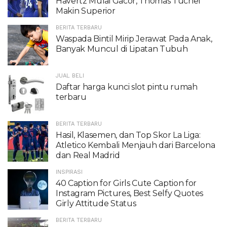
Havertz Mulai Gacor, Thomas Tuchel
Makin Superior
BERITA TERBARU
Waspada Bintil Mirip Jerawat Pada Anak,
Banyak Muncul di Lipatan Tubuh
JUAL BELI
Daftar harga kunci slot pintu rumah
terbaru
BERITA TERBARU
Hasil, Klasemen, dan Top Skor La Liga:
Atletico Kembali Menjauh dari Barcelona
dan Real Madrid
INSPIRASI
40 Caption for Girls Cute Caption for
Instagram Pictures, Best Selfy Quotes
Girly Attitude Status
BERITA TERBARU