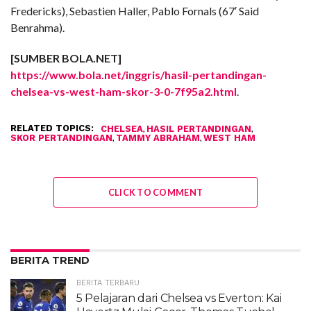
Fredericks), Sebastien Haller, Pablo Fornals (67′ Said
Benrahma).
[SUMBER BOLA.NET]
https://www.bola.net/inggris/hasil-pertandingan-
chelsea-vs-west-ham-skor-3-0-7f95a2.html
.
RELATED TOPICS:
,
,
CHELSEA
HASIL PERTANDINGAN
,
,
SKOR PERTANDINGAN
TAMMY ABRAHAM
WEST HAM
CLICK TO COMMENT
BERITA TREND
BERITA TERBARU
5 Pelajaran dari Chelsea vs Everton: Kai