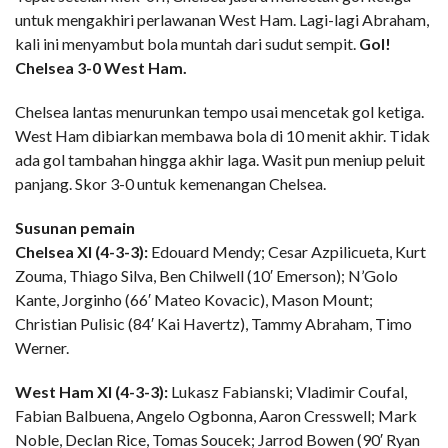
untuk mengakhiri perlawanan West Ham. Lagi-lagi Abraham,
kali ini menyambut bola muntah dari sudut sempit.
Gol!
Chelsea 3-0 West Ham.
Chelsea lantas menurunkan tempo usai mencetak gol ketiga.
West Ham dibiarkan membawa bola di 10 menit akhir. Tidak
ada gol tambahan hingga akhir laga. Wasit pun meniup peluit
panjang. Skor 3-0 untuk kemenangan Chelsea.
Susunan pemain
Chelsea XI (4-3-3):
Edouard Mendy; Cesar Azpilicueta, Kurt
Zouma, Thiago Silva, Ben Chilwell (10′ Emerson); N’Golo
Kante, Jorginho (66′ Mateo Kovacic), Mason Mount;
Christian Pulisic (84′ Kai Havertz), Tammy Abraham, Timo
Werner.
West Ham XI (4-3-3):
Lukasz Fabianski; Vladimir Coufal,
Fabian Balbuena, Angelo Ogbonna, Aaron Cresswell; Mark
Noble, Declan Rice, Tomas Soucek; Jarrod Bowen (90′ Ryan