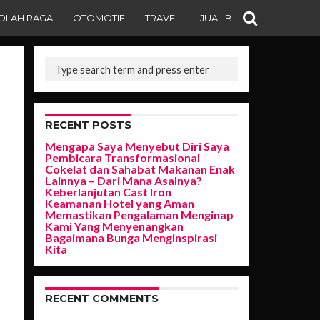
OLAH RAGA
OTOMOTIF
TRAVEL
JUAL BELI
RECENT POSTS
Mengapa Saya Menyebut Diri Saya
Pembicara Transformasional
Cokelat dan Sahabat Makanan Enak
Lainnya – Dari Mana Asalnya?
Keberlanjutan Cast Iron
Keamanan Hotel yang Aman
Memastikan Pengalaman Menginap
Kami Yang Menyenangkan
Bagaimana Bunga Menginspirasi
Kita
RECENT COMMENTS