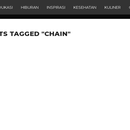
DUKASI
HIBURAN
INSPIRASI
KESEHATAN
KULINER
TS TAGGED "CHAIN"