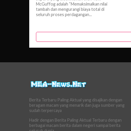
McGuffog adalah “Memaksimalkan nilai
tambah dan mengurangi biaya total di
seluruh proses perdagangan...
Berita Terbaru Paling Aktual yang disajikan dengan
beragam macam yang menarik dan juga sumber yang
sudah terpercaya
Hadir dengan Berita Paling Aktual Terbaru dengan
berbagai macam berita dalam negeri sampai berita
seluruh dunia