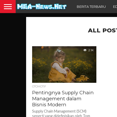
BERITA TERBARU
E
ALL POS
2.1K
OTOMOTIF
Pentingnya Supply Chain
Management dalam
Bisnis Modern
Supply Chain Management (SCM)
seperti yang didefinisikan oleh Tom