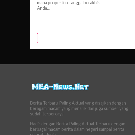
mana properti tetangga berakhir.
Anda...
Berita Terbaru Paling Aktual yang disajikan dengan
beragam macam yang menarik dan juga sumber yang
sudah terpercaya
Hadir dengan Berita Paling Aktual Terbaru dengan
berbagai macam berita dalam negeri sampai berita
seluruh dunia