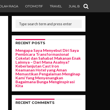
OLAH RAGA
OTOMOTIF
TRAVEL
JUAL BELI
RECENT POSTS
Mengapa Saya Menyebut Diri Saya
Pembicara Transformasional
Cokelat dan Sahabat Makanan Enak
Lainnya – Dari Mana Asalnya?
Keberlanjutan Cast Iron
Keamanan Hotel yang Aman
Memastikan Pengalaman Menginap
Kami Yang Menyenangkan
Bagaimana Bunga Menginspirasi
Kita
RECENT COMMENTS