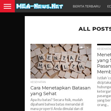
BERITA TERBARU
E
ALL POST
1.1K
KESEHATA
Menet
yang 
Pasan
Memb
Istilah 
diciptak
KESEHATAN
hubungan
Cara Menetapkan Batasan
ketergan
yang Sehat
pasangan
Apa itu batas? Secara fisik, mudah
yang be
dipahami bahwa batas menandai di
orang...
mana properti Anda dimulai dan di