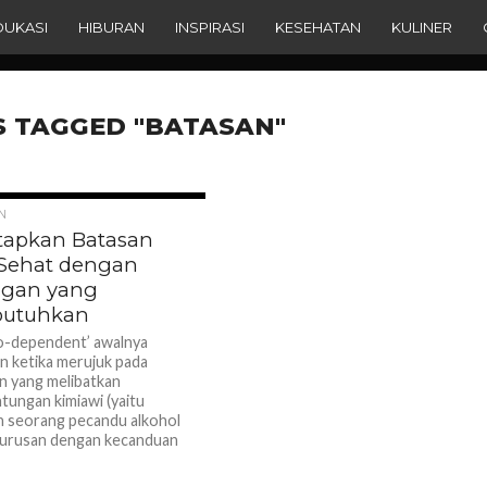
DUKASI
HIBURAN
INSPIRASI
KESEHATAN
KULINER
S TAGGED "BATASAN"
1.1K
N
apkan Batasan
Sehat dengan
gan yang
utuhkan
‘co-dependent’ awalnya
an ketika merujuk pada
 yang melibatkan
tungan kimiawi (yaitu
 seorang pecandu alkohol
rurusan dengan kecanduan