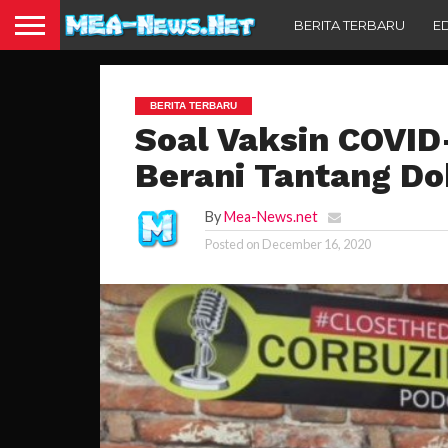
BERITA TERBARU
E
BERITA TERBARU
Soal Vaksin COVID
Berani Tantang Do
By
Mea-News.net
Posted on
December 16, 2020