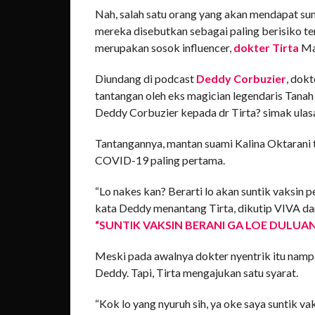
Nah, salah satu orang yang akan mendapat sun
mereka disebutkan sebagai paling berisiko terp
merupakan sosok influencer,
dokter Tirta
Man
Diundang di podcast
Deddy Corbuzier
, dok
tantangan oleh eks magician legendaris Tanah 
Deddy Corbuzier kepada dr Tirta? simak ulasa
Tantangannya, mantan suami Kalina Oktarani t
COVID-19 paling pertama.
“Lo nakes kan? Berarti lo akan suntik vaksin pe
kata Deddy menantang Tirta, dikutip VIVA da
“SUNTIK VAKSIN BERANI GA LOE DULUAN
Meski pada awalnya dokter nyentrik itu namp
Deddy. Tapi, Tirta mengajukan satu syarat.
“Kok lo yang nyuruh sih, ya oke saya suntik vaks