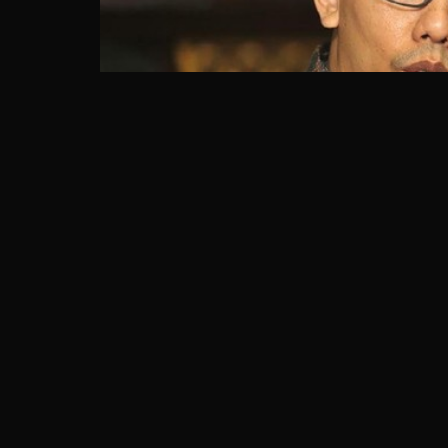
Jakarta – Komnas HAM telah memeriksa Kapo
Marga dalam proses investigasi kasus penemba
Jakarta-Cikampek KM 50. Komisioner Komn
Hapsara, mengatakan ada keterangan polisi 
informasi. “Ada beberapa keterangan dari ke
informasi atau keterangan yang sudah diperol
Beka, kepada […]
Jakarta
–
Komnas HAM
telah memeriksa Kap
penembakan 6 laskar FPI
di Tol Jakarta-C
mengatakan ada keterangan polisi yang mengu