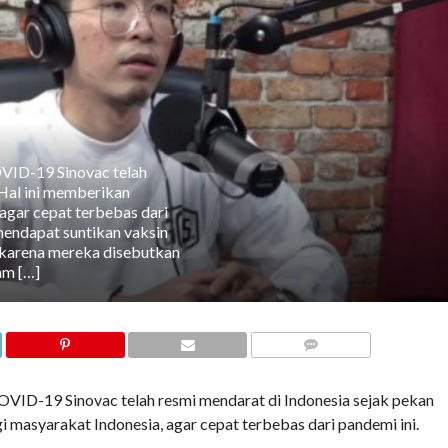
VID-19 Sinovac telah
 Hal ini memberikan
agar cepat terbebas dari
 mendapat suntikan vaksin
 karena mereka disebutkan
am […]
COMMENTS
VID-19 Sinovac telah resmi mendarat di Indonesia sejak pekan
i masyarakat Indonesia, agar cepat terbebas dari pandemi ini.