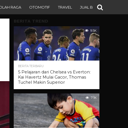
OLAH RAGA
OTOMOTIF
TRAVEL
JUAL BELI
BERITA TREND
9.5K
BERITA TERBARU
5 Pelajaran dari Chelsea vs Everton:
Kai Havertz Mulai Gacor, Thomas
Tuchel Makin Superior
7.1K