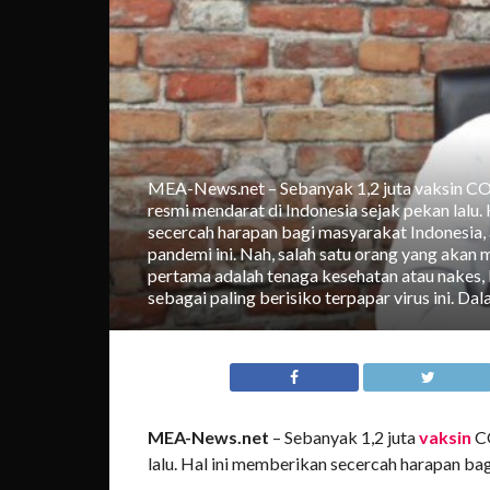
MEA-News.net – Sebanyak 1,2 juta vaksin CO
resmi mendarat di Indonesia sejak pekan lalu.
secercah harapan bagi masyarakat Indonesia, 
pandemi ini. Nah, salah satu orang yang akan
pertama adalah tenaga kesehatan atau nakes,
sebagai paling berisiko terpapar virus ini. Dal
MEA-News.net
– Sebanyak 1,2 juta
vaksin
CO
lalu. Hal ini memberikan secercah harapan bag