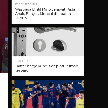
BERITA TERBARU
Waspada Bintil Mirip Jerawat Pada
Anak, Banyak Muncul di Lipatan
Tubuh
6.4K
JUAL BELI
Daftar harga kunci slot pintu rumah
terbaru
4.8K