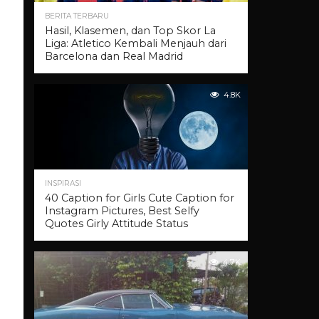
BERITA TERBARU
Hasil, Klasemen, dan Top Skor La
Liga: Atletico Kembali Menjauh dari
Barcelona dan Real Madrid
4.8K
INSPIRASI
40 Caption for Girls Cute Caption for
Instagram Pictures, Best Selfy
Quotes Girly Attitude Status
4.7K