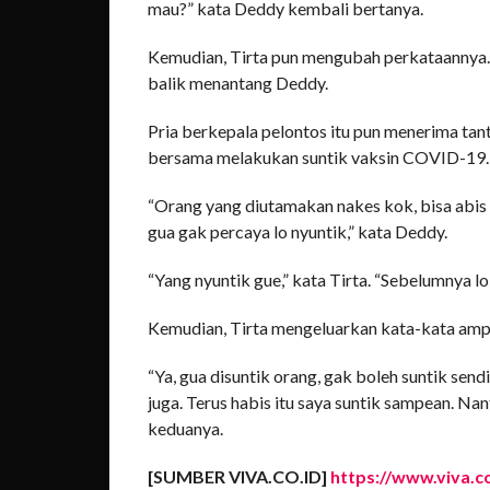
mau?” kata Deddy kembali bertanya.
Kemudian, Tirta pun mengubah perkataannya. “
balik menantang Deddy.
Pria berkepala pelontos itu pun menerima ta
bersama melakukan suntik vaksin COVID-19.
“Orang yang diutamakan nakes kok, bisa abis 
gua gak percaya lo nyuntik,” kata Deddy.
“Yang nyuntik gue,” kata Tirta. “Sebelumnya lo
Kemudian, Tirta mengeluarkan kata-kata amp
“Ya, gua disuntik orang, gak boleh suntik sendi
juga. Terus habis itu saya suntik sampean. Nanti
keduanya.
[SUMBER VIVA.CO.ID]
https://www.viva.c