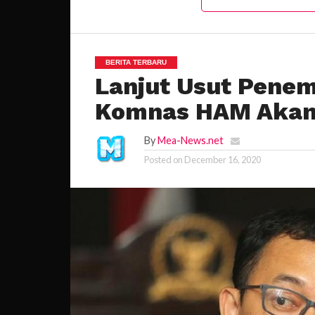
BERITA TERBARU
Lanjut Usut Penem
Komnas HAM Akan
By
Mea-News.net
Posted on
December 16, 2020