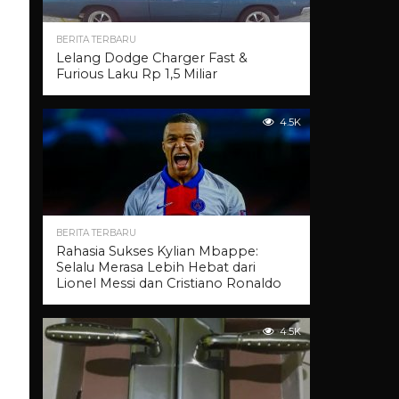
BERITA TERBARU
Lelang Dodge Charger Fast &
Furious Laku Rp 1,5 Miliar
4.5K
BERITA TERBARU
Rahasia Sukses Kylian Mbappe:
Selalu Merasa Lebih Hebat dari
Lionel Messi dan Cristiano Ronaldo
4.5K