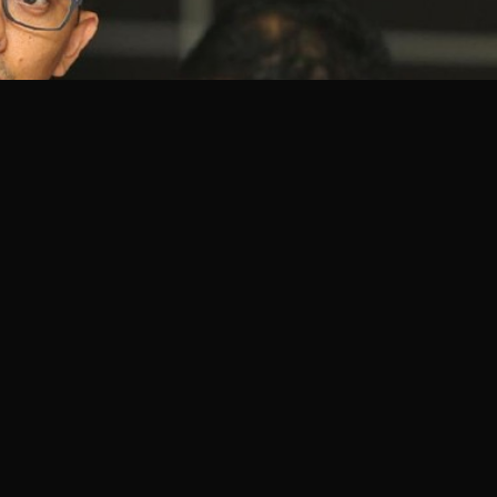
lda Metro Jaya dan Jasa
kan 6 laskar FPI di Tol
as HAM, Beka Ulung
yang menguatkan
polisian yang menguatkan
eh sebelumnya,” kata
olda Metro Jaya dan Jasa Marga dalam proses investigasi kasus
ikampek KM 50. Komisioner Komnas HAM, Beka Ulung Hapsara,
atkan informasi.