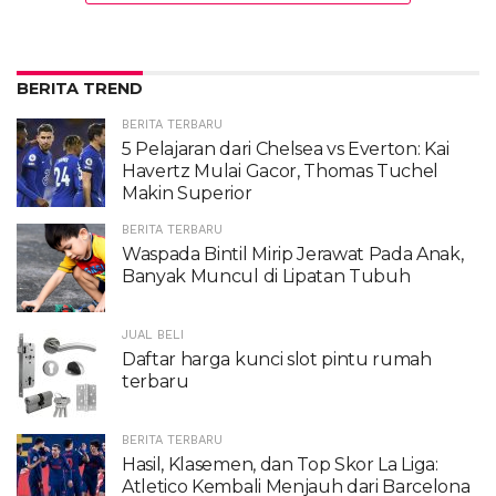
BERITA TREND
BERITA TERBARU
5 Pelajaran dari Chelsea vs Everton: Kai
Havertz Mulai Gacor, Thomas Tuchel
Makin Superior
BERITA TERBARU
Waspada Bintil Mirip Jerawat Pada Anak,
Banyak Muncul di Lipatan Tubuh
JUAL BELI
Daftar harga kunci slot pintu rumah
terbaru
BERITA TERBARU
Hasil, Klasemen, dan Top Skor La Liga:
Atletico Kembali Menjauh dari Barcelona