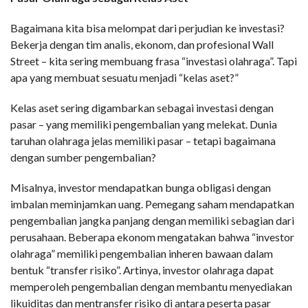
Bagaimana kita bisa melompat dari perjudian ke investasi?
Bekerja dengan tim analis, ekonom, dan profesional Wall
Street – kita sering membuang frasa “investasi olahraga”. Tapi
apa yang membuat sesuatu menjadi “kelas aset?”
Kelas aset sering digambarkan sebagai investasi dengan
pasar – yang memiliki pengembalian yang melekat. Dunia
taruhan olahraga jelas memiliki pasar – tetapi bagaimana
dengan sumber pengembalian?
Misalnya, investor mendapatkan bunga obligasi dengan
imbalan meminjamkan uang. Pemegang saham mendapatkan
pengembalian jangka panjang dengan memiliki sebagian dari
perusahaan. Beberapa ekonom mengatakan bahwa “investor
olahraga” memiliki pengembalian inheren bawaan dalam
bentuk “transfer risiko”. Artinya, investor olahraga dapat
memperoleh pengembalian dengan membantu menyediakan
likuiditas dan mentransfer risiko di antara peserta pasar