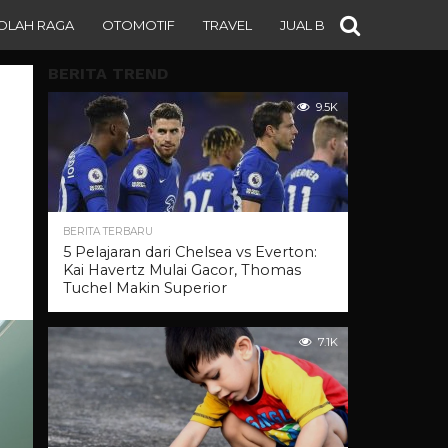
OLAH RAGA
OTOMOTIF
TRAVEL
JUAL BELI
BERITA TREND
9.5K
BERITA TERBARU
5 Pelajaran dari Chelsea vs Everton:
Kai Havertz Mulai Gacor, Thomas
Tuchel Makin Superior
7.1K