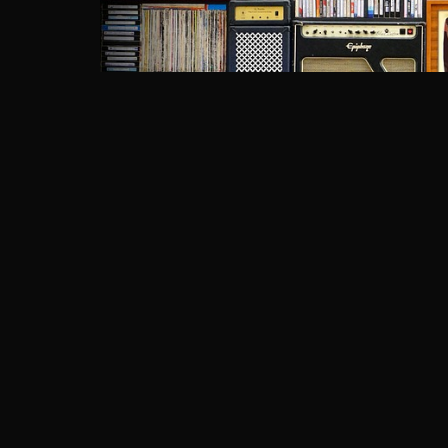
Mari kita lihat situasi rumah dan uang kita. 
hiburan yang menyenangkan dalam hidup kita? 
memantau dolar keluarga, dan membawa seluru
kembali ke bentuk hiburan yang umum di mas