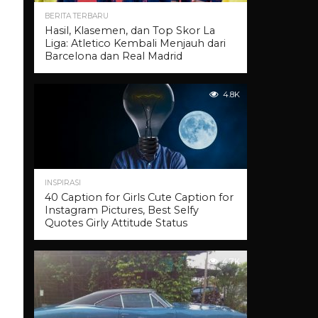
BERITA TERBARU
Hasil, Klasemen, dan Top Skor La
Liga: Atletico Kembali Menjauh dari
Barcelona dan Real Madrid
4.8K
INSPIRASI
40 Caption for Girls Cute Caption for
Instagram Pictures, Best Selfy
Quotes Girly Attitude Status
4.7K