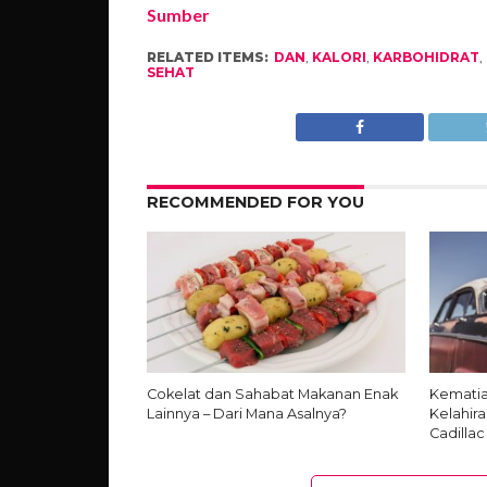
Sumber
RELATED ITEMS:
DAN
,
KALORI
,
KARBOHIDRAT
,
SEHAT
RECOMMENDED FOR YOU
Cokelat dan Sahabat Makanan Enak
Kemati
Lainnya – Dari Mana Asalnya?
Kelahira
Cadillac