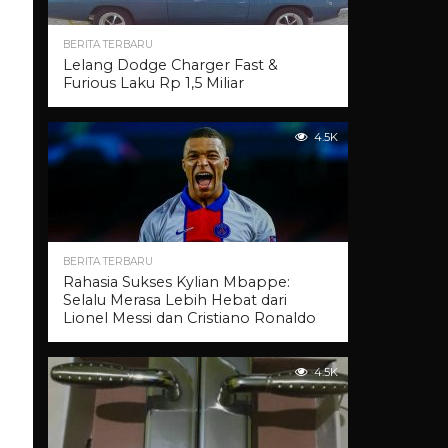
BERITA TERBARU
Lelang Dodge Charger Fast &
Furious Laku Rp 1,5 Miliar
4.5K
BERITA TERBARU
Rahasia Sukses Kylian Mbappe:
Selalu Merasa Lebih Hebat dari
Lionel Messi dan Cristiano Ronaldo
4.5K