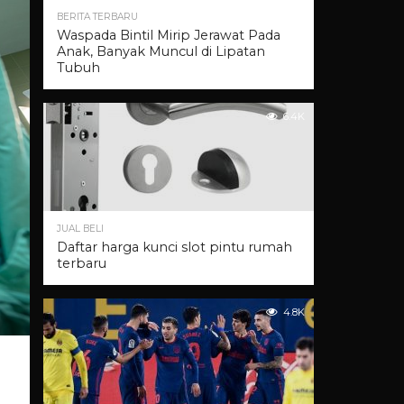
BERITA TERBARU
Waspada Bintil Mirip Jerawat Pada
Anak, Banyak Muncul di Lipatan
Tubuh
6.4K
JUAL BELI
Daftar harga kunci slot pintu rumah
terbaru
4.8K