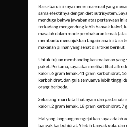
Baru-baru ini saya menerima email yang men
sama efektifnya dengan diet nutrisystem. Say
menduga bahwa jawaban atas pertanyaan ini ad
terkadang mengandung lebih banyak kalori, k
masalah dalam mode pembakaran lemak (atau k
membantu menunjukkan bagaimana ini bisa t
makanan pilihan yang sehat di artikel berikut.
Untuk tujuan membandingkan makanan yang s
paket. Pertama, saya akan melihat lihat alfre
kalori, 6 gram lemak, 41 gram karbohidrat, 16
karbohidrat, dan gula semuanya lebih tinggi dar
orang berbeda.
Sekarang, mari kita lihat ayam dan pasta nutr
kalori, 2 gram lemak, 18 gram karbohidrat, 7 
Hal yang langsung mengejutkan saya adalah ad
banyak karbohidrat, 9 lebih banyak gula, dan