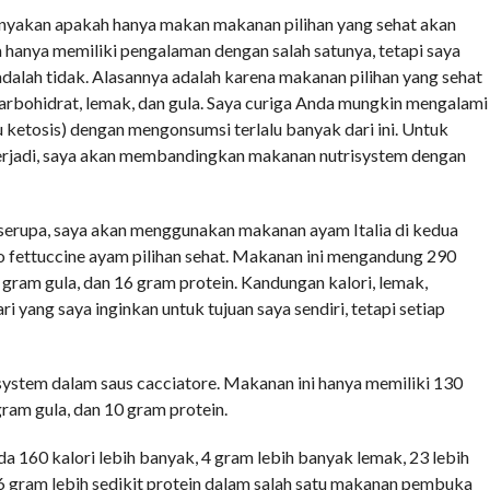
anyakan apakah hanya makan makanan pilihan yang sehat akan
a hanya memiliki pengalaman dengan salah satunya, tetapi saya
alah tidak. Alasannya adalah karena makanan pilihan yang sehat
arbohidrat, lemak, dan gula. Saya curiga Anda mungkin mengalami
etosis) dengan mengonsumsi terlalu banyak dari ini. Untuk
erjadi, saya akan membandingkan makanan nutrisystem dengan
erupa, saya akan menggunakan makanan ayam Italia di kedua
do fettuccine ayam pilihan sehat. Makanan ini mengandung 290
 gram gula, dan 16 gram protein. Kandungan kalori, lemak,
i yang saya inginkan untuk tujuan saya sendiri, tetapi setiap
isystem dalam saus cacciatore. Makanan ini hanya memiliki 130
gram gula, dan 10 gram protein.
a 160 kalori lebih banyak, 4 gram lebih banyak lemak, 23 lebih
 6 gram lebih sedikit protein dalam salah satu makanan pembuka