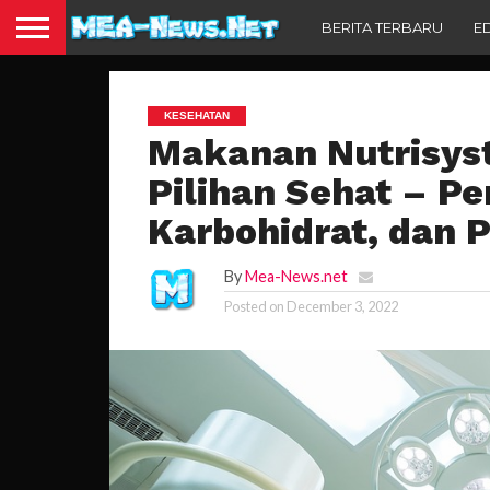
BERITA TERBARU
E
KESEHATAN
Makanan Nutrisys
Pilihan Sehat – Pe
Karbohidrat, dan P
By
Mea-News.net
Posted on
December 3, 2022