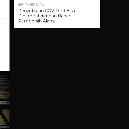
BERITA TERBARU
Penyebaran COVID-19 Bisa
Dihambat dengan Bahan
Pembersih Alami