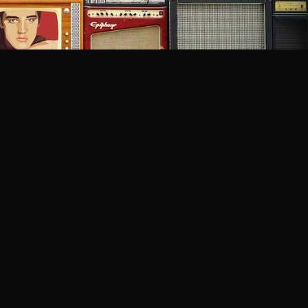
Apakah kita punya keluarga? Dan apakah kita masih ingin menikmati
Kami lelah menonton televisi setiap malam, tetapi kami
h geng ke bioskop adalah perubahan besar. Jadi mari kita
a lalu: Membaca.