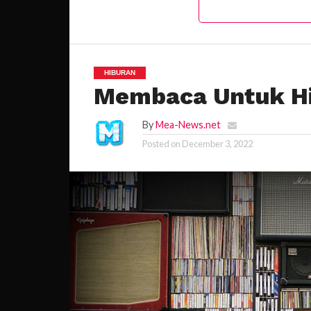
HIBURAN
Membaca Untuk H
By
Mea-News.net
Posted on
December 3, 2022