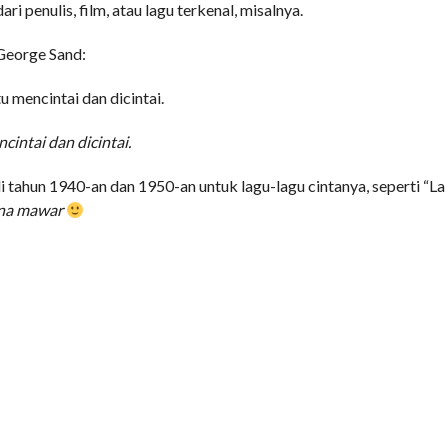
i penulis, film, atau lagu terkenal, misalnya.
 George Sand:
 mencintai dan dicintai.
intai dan dicintai.
di tahun 1940-an dan 1950-an untuk lagu-lagu cintanya, seperti “La
rna mawar