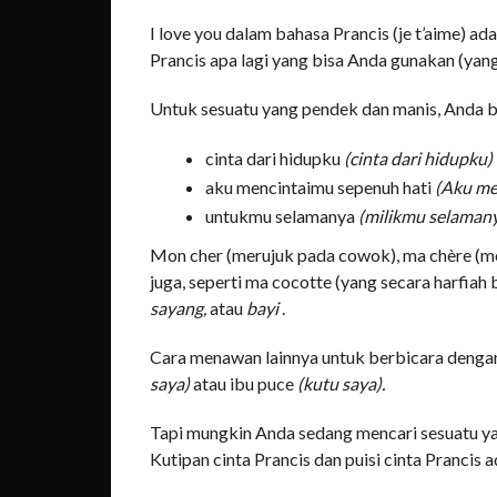
I love you dalam bahasa Prancis (je t’aime) ad
Prancis apa lagi yang bisa Anda gunakan (yang 
Untuk sesuatu yang pendek dan manis, Anda 
cinta dari hidupku
(cinta dari hidupku)
aku mencintaimu sepenuh hati
(Aku me
untukmu selamanya
(milikmu selaman
Mon cher (merujuk pada cowok), ma chère (m
juga, seperti ma cocotte (yang secara harfiah 
sayang,
atau
bayi
.
Cara menawan lainnya untuk berbicara deng
saya)
atau ibu puce
(kutu saya).
Tapi mungkin Anda sedang mencari sesuatu yang 
Kutipan cinta Prancis dan puisi cinta Prancis 