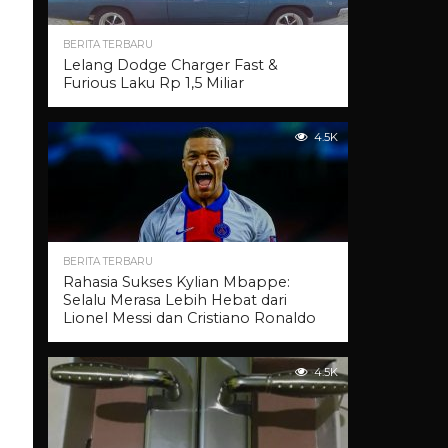
BERITA TERBARU
Lelang Dodge Charger Fast &
Furious Laku Rp 1,5 Miliar
4.5K
BERITA TERBARU
Rahasia Sukses Kylian Mbappe:
Selalu Merasa Lebih Hebat dari
Lionel Messi dan Cristiano Ronaldo
4.5K