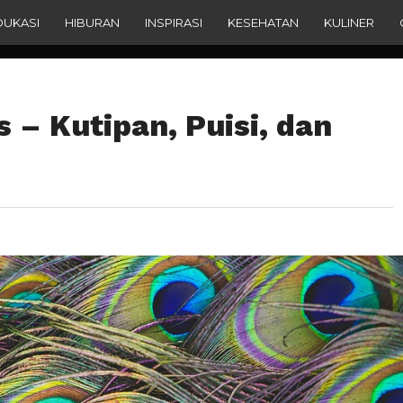
DUKASI
HIBURAN
INSPIRASI
KESEHATAN
KULINER
s – Kutipan, Puisi, dan