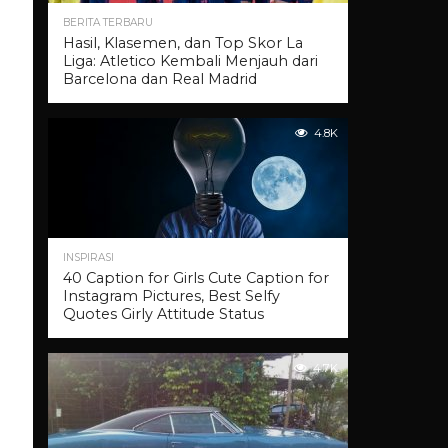
BERITA TERBARU
Hasil, Klasemen, dan Top Skor La
Liga: Atletico Kembali Menjauh dari
Barcelona dan Real Madrid
4.8K
INSPIRASI
40 Caption for Girls Cute Caption for
Instagram Pictures, Best Selfy
Quotes Girly Attitude Status
4.7K