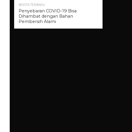
BERITA TERBARU
Penyebaran COVID-19 Bisa
Dihambat dengan Bahan
Pembersih Alami