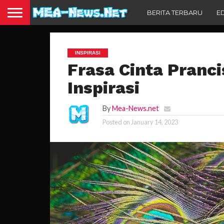
BERITA TERBARU
E
INSPIRASI
Frasa Cinta Pranci
Inspirasi
By
Mea-News.net
Posted on
January 14, 2023