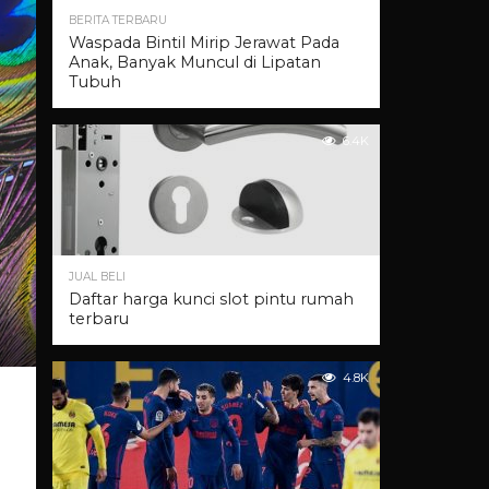
BERITA TERBARU
Waspada Bintil Mirip Jerawat Pada
Anak, Banyak Muncul di Lipatan
Tubuh
6.4K
JUAL BELI
Daftar harga kunci slot pintu rumah
terbaru
4.8K