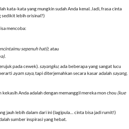
alah kata-kata yang mungkin sudah Anda kenal. Jadi, frasa cinta
sedikit lebih orisinal?)
bisa mencoba:
ncintaimu sepenuh hati)
; atau
ya)
.
erujuk pada cewek).
sayangku
; ada beberapa yang sangat lucu
berarti
ayam saya,
tapi diterjemahkan secara kasar adalah
sayang,
an kekasih Anda adalah dengan memanggil mereka mon chou
(kue
jauh lebih dalam dari ini (lagipula… cinta bisa jadi rumit!)
adalah sumber inspirasi yang hebat.