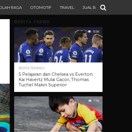
OLAH RAGA
OTOMOTIF
TRAVEL
JUAL BELI
BERITA TREND
9.5K
BERITA TERBARU
5 Pelajaran dari Chelsea vs Everton:
Kai Havertz Mulai Gacor, Thomas
Tuchel Makin Superior
7.1K