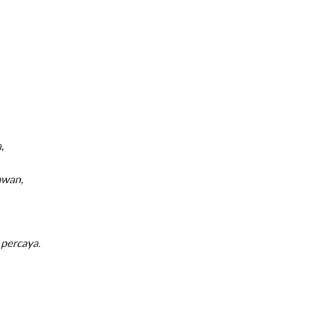
,
awan,
 percaya.