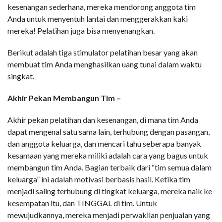
kesenangan sederhana, mereka mendorong anggota tim
Anda untuk menyentuh lantai dan menggerakkan kaki
mereka! Pelatihan juga bisa menyenangkan.
Berikut adalah tiga stimulator pelatihan besar yang akan
membuat tim Anda menghasilkan uang tunai dalam waktu
singkat.
Akhir Pekan Membangun Tim –
Akhir pekan pelatihan dan kesenangan, di mana tim Anda
dapat mengenal satu sama lain, terhubung dengan pasangan,
dan anggota keluarga, dan mencari tahu seberapa banyak
kesamaan yang mereka miliki adalah cara yang bagus untuk
membangun tim Anda. Bagian terbaik dari “tim semua dalam
keluarga” ini adalah motivasi berbasis hasil. Ketika tim
menjadi saling terhubung di tingkat keluarga, mereka naik ke
kesempatan itu, dan TINGGAL di tim. Untuk
mewujudkannya, mereka menjadi perwakilan penjualan yang