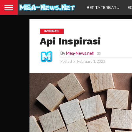
BERITA TERBARU
E
INSPIRASI
Api Inspirasi
By
Mea-News.net
Posted on
February 1, 2023