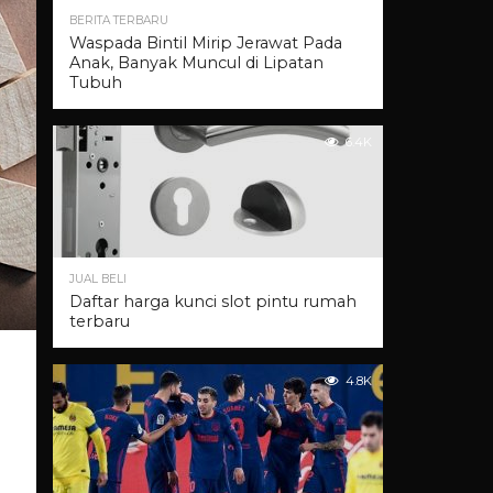
BERITA TERBARU
Waspada Bintil Mirip Jerawat Pada
Anak, Banyak Muncul di Lipatan
Tubuh
6.4K
JUAL BELI
Daftar harga kunci slot pintu rumah
terbaru
4.8K