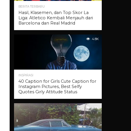
BERITA TERBARU
Hasil, Klasemen, dan Top Skor La
Liga: Atletico Kembali Menjauh dari
Barcelona dan Real Madrid
4.8K
INSPIRASI
40 Caption for Girls Cute Caption for
Instagram Pictures, Best Selfy
Quotes Girly Attitude Status
4.7K