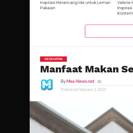
Inspirasi Merancang Ide untuk Lemari
Valerie
Pakaian
Inspiras
Kontemp
KESEHATAN
Manfaat Makan Se
By
Mea-News.net
Posted on
February 1, 2023