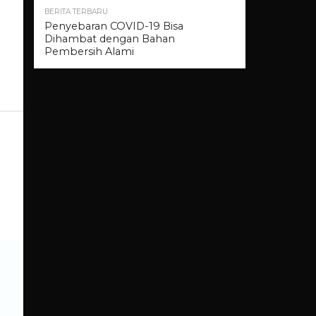
BERITA TERBARU
Penyebaran COVID-19 Bisa
Dihambat dengan Bahan
Pembersih Alami