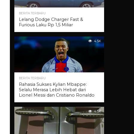
BERITA TERBARU
Lelang Dodge Charger Fast &
Furious Laku Rp 1,5 Miliar
4.5K
BERITA TERBARU
Rahasia Sukses Kylian Mbappe:
Selalu Merasa Lebih Hebat dari
Lionel Messi dan Cristiano Ronaldo
4.5K