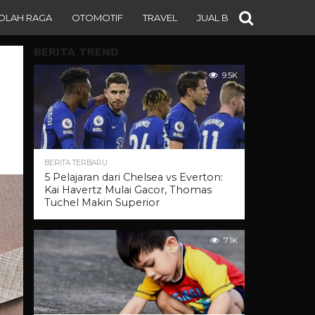
OLAH RAGA
OTOMOTIF
TRAVEL
JUAL BELI
BERITA TREND
9.5K
BERITA TERBARU
5 Pelajaran dari Chelsea vs Everton:
Kai Havertz Mulai Gacor, Thomas
Tuchel Makin Superior
7.1K