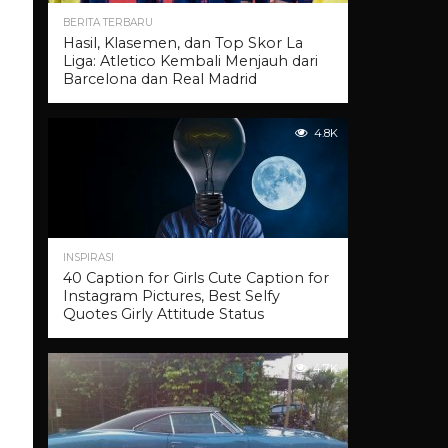
BERITA TERBARU
Hasil, Klasemen, dan Top Skor La
Liga: Atletico Kembali Menjauh dari
Barcelona dan Real Madrid
4.8K
INSPIRASI
40 Caption for Girls Cute Caption for
Instagram Pictures, Best Selfy
Quotes Girly Attitude Status
4.7K