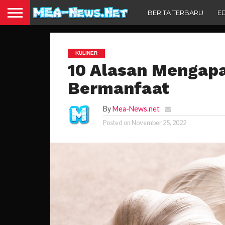
BERITA TERBARU
E
KULINER
10 Alasan Mengapa 
Bermanfaat
By
Mea-News.net
Posted on
November 25, 2022