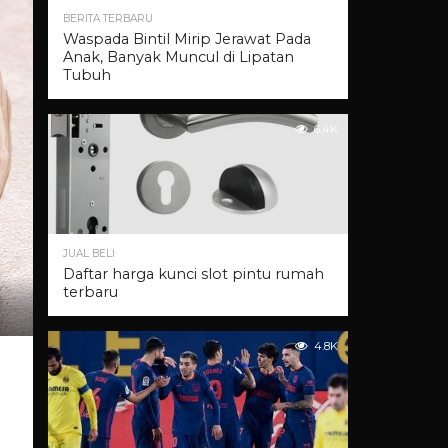
BERITA TERBARU
Waspada Bintil Mirip Jerawat Pada
Anak, Banyak Muncul di Lipatan
Tubuh
6.4K
JUAL BELI
Daftar harga kunci slot pintu rumah
terbaru
4.8K