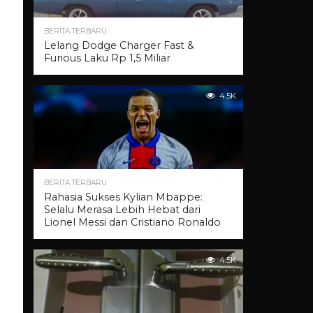
BERITA TERBARU
Lelang Dodge Charger Fast &
Furious Laku Rp 1,5 Miliar
4.5K
BERITA TERBARU
Rahasia Sukses Kylian Mbappe:
Selalu Merasa Lebih Hebat dari
Lionel Messi dan Cristiano Ronaldo
4.5K