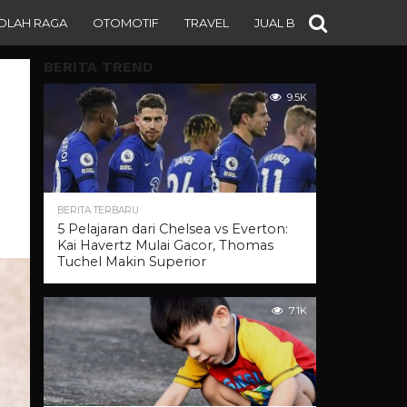
OLAH RAGA
OTOMOTIF
TRAVEL
JUAL BELI
BERITA TREND
9.5K
BERITA TERBARU
5 Pelajaran dari Chelsea vs Everton:
Kai Havertz Mulai Gacor, Thomas
Tuchel Makin Superior
7.1K