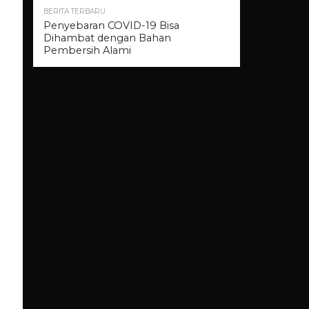
BERITA TERBARU
Penyebaran COVID-19 Bisa
Dihambat dengan Bahan
Pembersih Alami