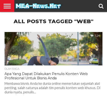
BERITA
ALL POSTS TAGGED "WEB"
TERBARU
EDUKASI
HIBURAN
INSPIRASI
KESEHATAN
KULINER
OLAH
OTOMOTIF
TRAVEL
JUAL
RAGA
BELI
1.2K
OLAH RAGA
Apa Yang Dapat Dilakukan Penulis Konten Web
Profesional Untuk Bisnis Anda
Membawa bisnis Anda ke dunia online memerlukan sejumlah alat
penting, salah satunya adalah tim penulis konten web khusus. Di
dunia nyata, penulis...