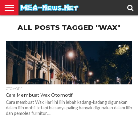
BERITA
ALL POSTS TAGGED "WAX"
TERBARU
EDUKASI
HIBURAN
INSPIRASI
KESEHATAN
KULINER
OLAH
OTOMOTIF
TRAVEL
JUAL
RAGA
BELI
1.1K
OTOMOTIF
Cara Membuat Wax Otomotif
Cara membuat Wax Hari ini lilin lebah kadang-kadang digunakan
dalam lilin mobil tetapi biasanya paling banyak digunakan dalam lilin
dan pemoles furnitur....