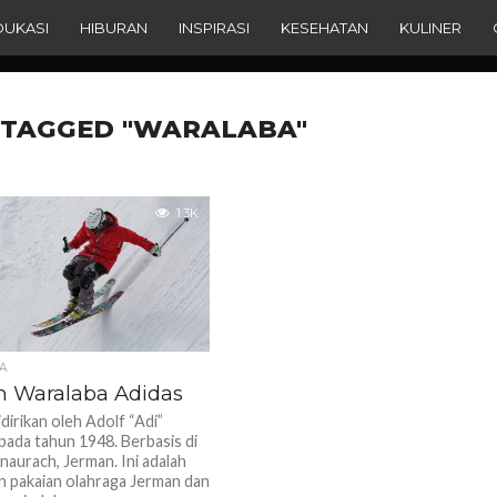
DUKASI
HIBURAN
INSPIRASI
KESEHATAN
KULINER
 TAGGED "WARALABA"
1.3K
A
n Waralaba Adidas
dirikan oleh Adolf “Adi”
 pada tahun 1948. Berbasis di
aurach, Jerman. Ini adalah
 pakaian olahraga Jerman dan