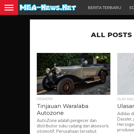
BERITA TERBARU
E
ALL POSTS
2.1K
OTOMOTIF
OLAH RAG
Tinjauan Waralaba
Ulasa
Autozone
Adidas di
Dassler,
AutoZone adalah pengecer dan
Herzogen
distributor suku cadang dan aksesoris
produsen
otomotif. Perusahaan tersebut