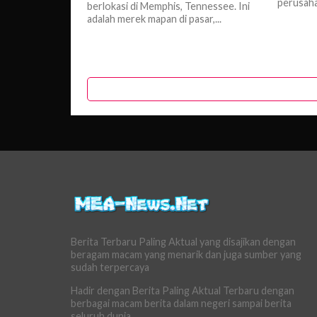
perusaha
berlokasi di Memphis, Tennessee. Ini
adalah merek mapan di pasar,...
Berita Terbaru Paling Aktual yang disajikan dengan
beragam macam yang menarik dan juga sumber yang
sudah terpercaya
Hadir dengan Berita Paling Aktual Terbaru dengan
berbagai macam berita dalam negeri sampai berita
seluruh dunia