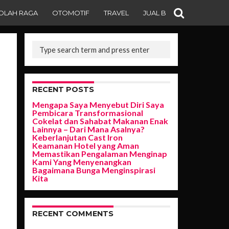
OLAH RAGA
OTOMOTIF
TRAVEL
JUAL BELI
RECENT POSTS
Mengapa Saya Menyebut Diri Saya
Pembicara Transformasional
Cokelat dan Sahabat Makanan Enak
Lainnya – Dari Mana Asalnya?
Keberlanjutan Cast Iron
Keamanan Hotel yang Aman
Memastikan Pengalaman Menginap
Kami Yang Menyenangkan
Bagaimana Bunga Menginspirasi
Kita
RECENT COMMENTS