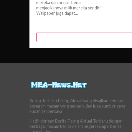
mereka dan benar-benar
menjadikannya milik mereka sendiri.
Wallpaper juga dapat...
Berita Terbaru Paling Aktual yang disajikan dengan
beragam macam yang menarik dan juga sumber yang
sudah terpercaya
Hadir dengan Berita Paling Aktual Terbaru dengan
berbagai macam berita dalam negeri sampai berita
seluruh dunia