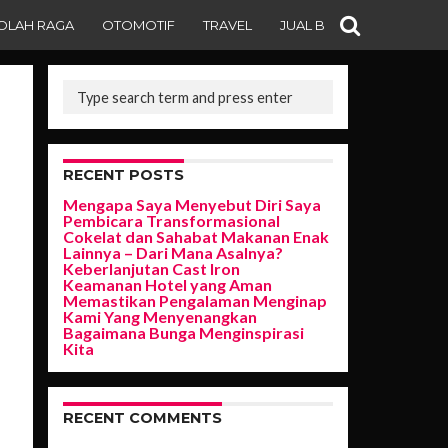
OLAH RAGA
OTOMOTIF
TRAVEL
JUAL BELI
RECENT POSTS
Mengapa Saya Menyebut Diri Saya
Pembicara Transformasional
Cokelat dan Sahabat Makanan Enak
Lainnya – Dari Mana Asalnya?
Keberlanjutan Cast Iron
Keamanan Hotel yang Aman
Memastikan Pengalaman Menginap
Kami Yang Menyenangkan
Bagaimana Bunga Menginspirasi
Kita
RECENT COMMENTS