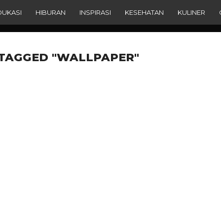
DUKASI
HIBURAN
INSPIRASI
KESEHATAN
KULINER
 TAGGED "WALLPAPER"