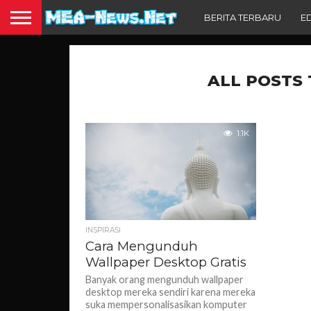
BERITA TERBARU
E
ALL POSTS
1.1K
INSPIRASI
Cara Mengunduh
Wallpaper Desktop Gratis
Banyak orang mengunduh wallpaper
desktop mereka sendiri karena mereka
suka mempersonalisasikan komputer