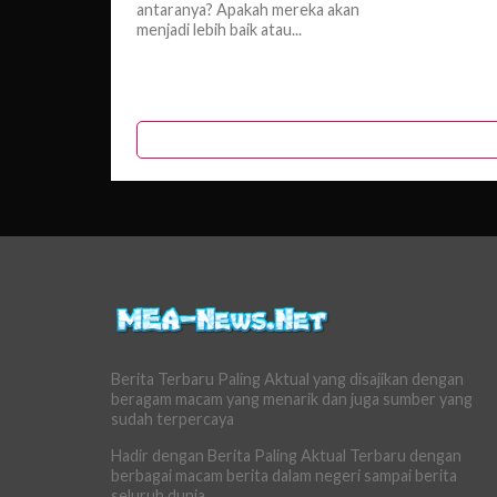
antaranya? Apakah mereka akan
menjadi lebih baik atau...
Berita Terbaru Paling Aktual yang disajikan dengan
beragam macam yang menarik dan juga sumber yang
sudah terpercaya
Hadir dengan Berita Paling Aktual Terbaru dengan
berbagai macam berita dalam negeri sampai berita
seluruh dunia