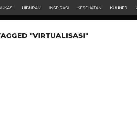
DUKASI
HIBURAN
INSPIRASI
KESEHATAN
KULINER
TAGGED "VIRTUALISASI"