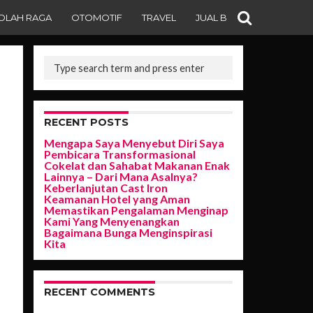
OLAH RAGA
OTOMOTIF
TRAVEL
JUAL BELI
RECENT POSTS
Mengapa Saya Menyebut Diri Saya
Pembicara Transformasional
Cokelat dan Sahabat Makanan Enak
Lainnya – Dari Mana Asalnya?
Keberlanjutan Cast Iron
Keamanan Hotel yang Aman
Memastikan Pengalaman Menginap
Kami Yang Menyenangkan
Bagaimana Bunga Menginspirasi
Kita
RECENT COMMENTS