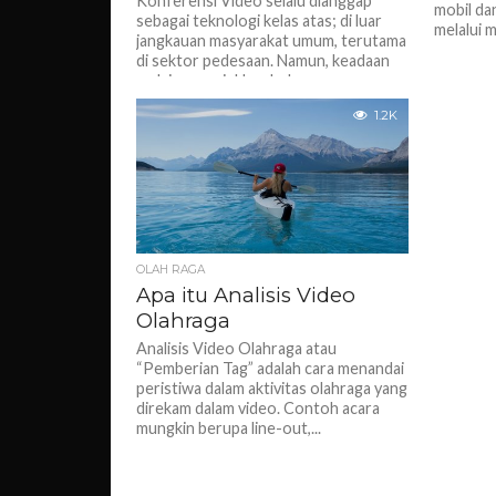
Konferensi Video selalu dianggap
mobil dan
sebagai teknologi kelas atas; di luar
melalui m
jangkauan masyarakat umum, terutama
di sektor pedesaan. Namun, keadaan
mulai menunjukkan beberapa...
1.2K
OLAH RAGA
Apa itu Analisis Video
Olahraga
Analisis Video Olahraga atau
“Pemberian Tag” adalah cara menandai
peristiwa dalam aktivitas olahraga yang
direkam dalam video. Contoh acara
mungkin berupa line-out,...