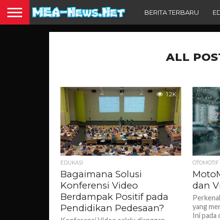
BERITA TERBARU
E
ALL POS
1.2K
EDUKASI
OTOMOTIF
Bagaimana Solusi
MotoM
Konferensi Video
dan V
Berdampak Positif pada
Perkenal
Pendidikan Pedesaan?
yang men
Ini pada