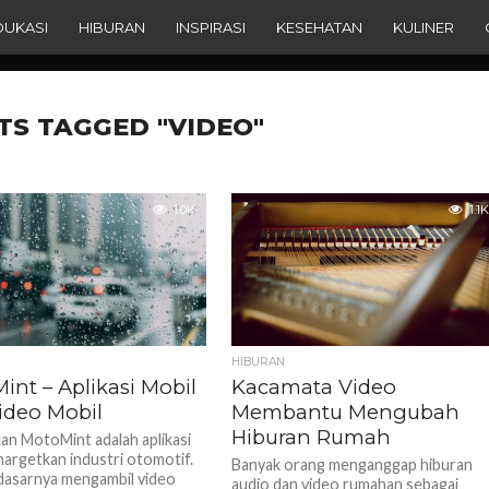
DUKASI
HIBURAN
INSPIRASI
KESEHATAN
KULINER
TS TAGGED "VIDEO"
1.0K
1.1K
HIBURAN
int – Aplikasi Mobil
Kacamata Video
ideo Mobil
Membantu Mengubah
Hiburan Rumah
an MotoMint adalah aplikasi
argetkan industri otomotif.
Banyak orang menganggap hiburan
 dasarnya mengambil video
audio dan video rumahan sebagai