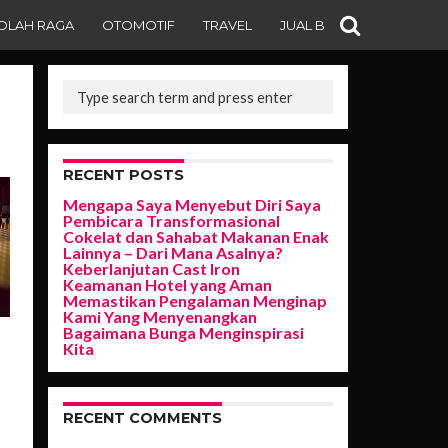
OLAH RAGA
OTOMOTIF
TRAVEL
JUAL BELI
RECENT POSTS
Mengapa Saya Menyebut Diri Saya
Pembicara Transformasional
Cokelat dan Sahabat Makanan Enak
Lainnya – Dari Mana Asalnya?
Keberlanjutan Cast Iron
Keamanan Hotel yang Aman
Memastikan Pengalaman Menginap
Kami Yang Menyenangkan
Bagaimana Bunga Menginspirasi
Kita
RECENT COMMENTS