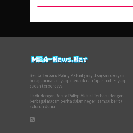
Berita Terbaru Paling Aktual yang disajikan dengan
beragam macam yang menarik dan juga sumber yang
sudah terpercaya
Hadir dengan Berita Paling Aktual Terbaru dengan
berbagai macam berita dalam negeri sampai berita
seluruh dunia