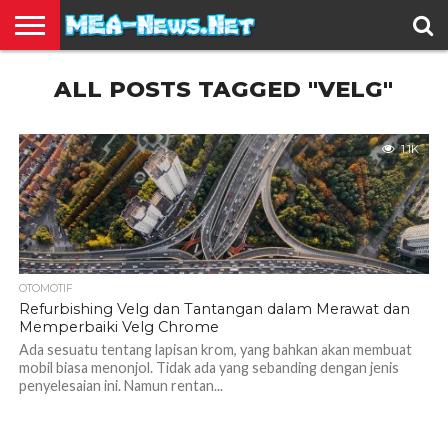
BERITA
ALL POSTS TAGGED "VELG"
TERBARU
EDUKASI
HIBURAN
INSPIRASI
KESEHATAN
KULINER
OLAH
OTOMOTIF
TRAVEL
JUAL
RAGA
BELI
1.1K
OTOMOTIF
Refurbishing Velg dan Tantangan dalam Merawat dan
Memperbaiki Velg Chrome
Ada sesuatu tentang lapisan krom, yang bahkan akan membuat
mobil biasa menonjol. Tidak ada yang sebanding dengan jenis
penyelesaian ini. Namun rentan...