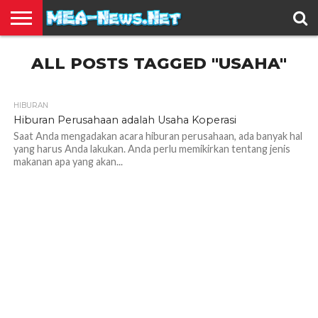
BERITA
ALL POSTS TAGGED "USAHA"
TERBARU
EDUKASI
HIBURAN
INSPIRASI
KESEHATAN
KULINER
OLAH
OTOMOTIF
TRAVEL
JUAL
RAGA
BELI
HIBURAN
1.4K
Hiburan Perusahaan adalah Usaha Koperasi
Saat Anda mengadakan acara hiburan perusahaan, ada banyak hal
yang harus Anda lakukan. Anda perlu memikirkan tentang jenis
makanan apa yang akan...