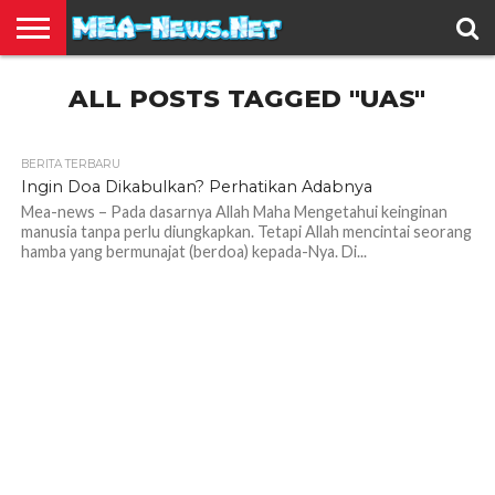
BERITA
ALL POSTS TAGGED "UAS"
TERBARU
EDUKASI
HIBURAN
INSPIRASI
KESEHATAN
KULINER
OLAH
OTOMOTIF
TRAVEL
JUAL
RAGA
BELI
BERITA TERBARU
2.1K
Ingin Doa Dikabulkan? Perhatikan Adabnya
Mea-news – Pada dasarnya Allah Maha Mengetahui keinginan
manusia tanpa perlu diungkapkan. Tetapi Allah mencintai seorang
hamba yang bermunajat (berdoa) kepada-Nya. Di...