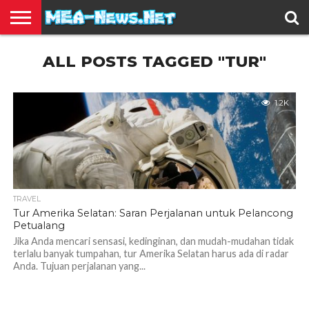
BERITA
ALL POSTS TAGGED "TUR"
TERBARU
EDUKASI
HIBURAN
INSPIRASI
KESEHATAN
KULINER
OLAH
OTOMOTIF
TRAVEL
JUAL
RAGA
BELI
1.2K
TRAVEL
Tur Amerika Selatan: Saran Perjalanan untuk Pelancong
Petualang
Jika Anda mencari sensasi, kedinginan, dan mudah-mudahan tidak
terlalu banyak tumpahan, tur Amerika Selatan harus ada di radar
Anda. Tujuan perjalanan yang...