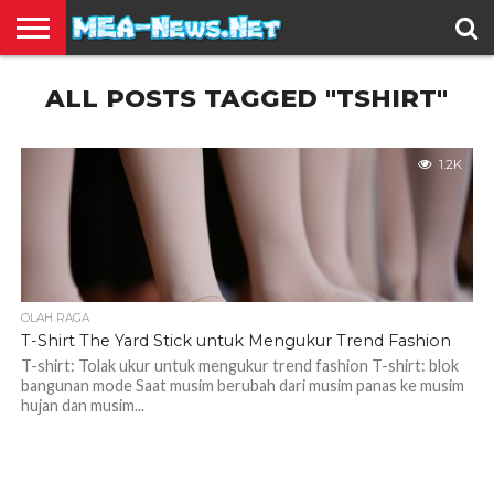
BERITA
ALL POSTS TAGGED "TSHIRT"
TERBARU
EDUKASI
HIBURAN
INSPIRASI
KESEHATAN
KULINER
OLAH
OTOMOTIF
TRAVEL
JUAL
RAGA
BELI
1.2K
OLAH RAGA
T-Shirt The Yard Stick untuk Mengukur Trend Fashion
T-shirt: Tolak ukur untuk mengukur trend fashion T-shirt: blok
bangunan mode Saat musim berubah dari musim panas ke musim
hujan dan musim...