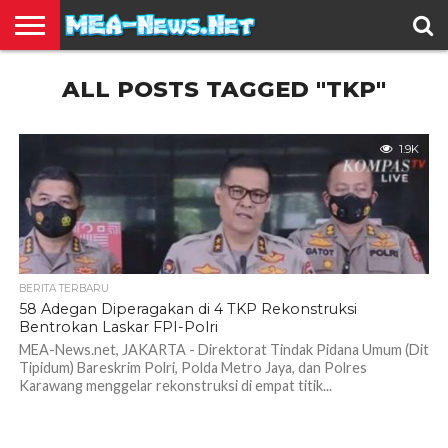
BERITA
ALL POSTS TAGGED "TKP"
TERBARU
EDUKASI
HIBURAN
INSPIRASI
KESEHATAN
KULINER
OLAH
OTOMOTIF
TRAVEL
JUAL
RAGA
BELI
1.9K
BERITA TERBARU
58 Adegan Diperagakan di 4 TKP Rekonstruksi
Bentrokan Laskar FPI-Polri
MEA-News.net, JAKARTA - Direktorat Tindak Pidana Umum (Dit
Tipidum) Bareskrim Polri, Polda Metro Jaya, dan Polres
Karawang menggelar rekonstruksi di empat titik...