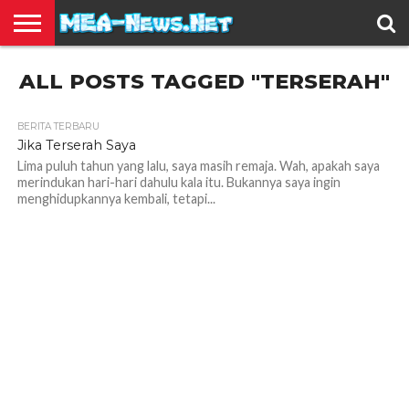
BERITA
ALL POSTS TAGGED "TERSERAH"
TERBARU
EDUKASI
HIBURAN
INSPIRASI
KESEHATAN
KULINER
OLAH
OTOMOTIF
TRAVEL
JUAL
RAGA
BELI
BERITA TERBARU
Jika Terserah Saya
Lima puluh tahun yang lalu, saya masih remaja. Wah, apakah saya
merindukan hari-hari dahulu kala itu. Bukannya saya ingin
menghidupkannya kembali, tetapi...