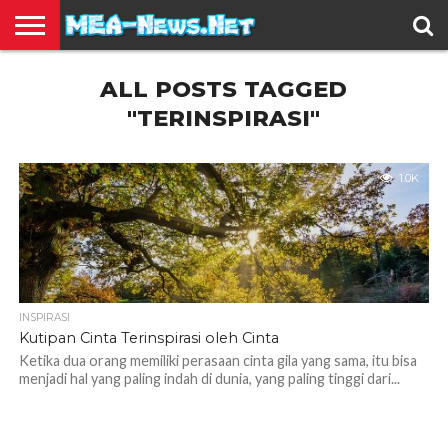
BERITA
ALL POSTS TAGGED
TERBARU
EDUKASI
HIBURAN
INSPIRASI
KESEHATAN
KULINER
OLAH
OTOMOTIF
TRAVEL
JUAL
RAGA
BELI
"TERINSPIRASI"
1.0K
INSPIRASI
Kutipan Cinta Terinspirasi oleh Cinta
Ketika dua orang memiliki perasaan cinta gila yang sama, itu bisa
menjadi hal yang paling indah di dunia, yang paling tinggi dari...