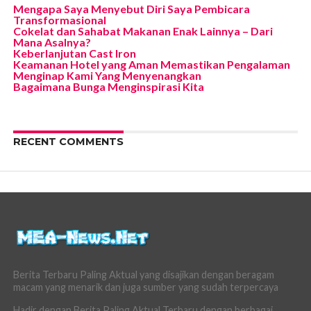
Mengapa Saya Menyebut Diri Saya Pembicara
Transformasional
Cokelat dan Sahabat Makanan Enak Lainnya – Dari
Mana Asalnya?
Keberlanjutan Cast Iron
Keamanan Hotel yang Aman Memastikan Pengalaman
Menginap Kami Yang Menyenangkan
Bagaimana Bunga Menginspirasi Kita
RECENT COMMENTS
Berita Terbaru Paling Aktual yang disajikan dengan beragam
macam yang menarik dan juga sumber yang sudah terpercaya
Hadir dengan Berita Paling Aktual Terbaru dengan berbagai