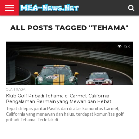
BERITA
ALL POSTS TAGGED "TEHAMA"
TERBARU
EDUKASI
HIBURAN
INSPIRASI
KESEHATAN
KULINER
OLAH
OTOMOTIF
TRAVEL
JUAL
RAGA
BELI
1.2K
OLAH RAGA
Klub Golf Pribadi Tehama di Carmel, California –
Pengalaman Bermain yang Mewah dan Hebat
Tepat di lepas pantai Pasifik dan di atas komunitas Carmel,
California yang menawan dan halus, terdapat komunitas golf
pribadi Tehama. Terletak di...