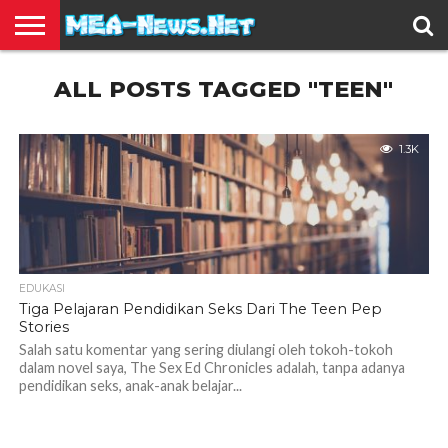
BERITA
ALL POSTS TAGGED "TEEN"
TERBARU
EDUKASI
HIBURAN
INSPIRASI
KESEHATAN
KULINER
OLAH
OTOMOTIF
TRAVEL
JUAL
RAGA
BELI
1.3K
EDUKASI
Tiga Pelajaran Pendidikan Seks Dari The Teen Pep
Stories
Salah satu komentar yang sering diulangi oleh tokoh-tokoh
dalam novel saya, The Sex Ed Chronicles adalah, tanpa adanya
pendidikan seks, anak-anak belajar...