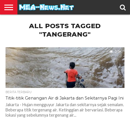
BERITA
ALL POSTS TAGGED
TERBARU
EDUKASI
HIBURAN
INSPIRASI
KESEHATAN
KULINER
OLAH
OTOMOTIF
TRAVEL
JUAL
RAGA
BELI
"TANGERANG"
2.9K
BERITA TERBARU
Titik-titik Genangan Air di Jakarta dan Sekitarnya Pagi Ini
Jakarta - Hujan mengguyur Jakarta dan sekitarnya sejak semalam.
Beberapa titik tergenang air. Ketinggian air bervariasi. Beberapa
lokasi yang sebelumnya tergenang air...