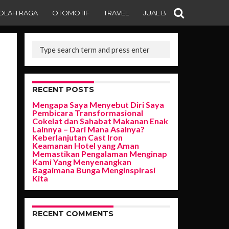
OLAH RAGA
OTOMOTIF
TRAVEL
JUAL BELI
RECENT POSTS
Mengapa Saya Menyebut Diri Saya
Pembicara Transformasional
Cokelat dan Sahabat Makanan Enak
Lainnya – Dari Mana Asalnya?
Keberlanjutan Cast Iron
Keamanan Hotel yang Aman
Memastikan Pengalaman Menginap
Kami Yang Menyenangkan
Bagaimana Bunga Menginspirasi
Kita
RECENT COMMENTS