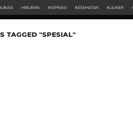
DUKASI
HIBURAN
INSPIRASI
KESEHATAN
KULINER
S TAGGED "SPESIAL"