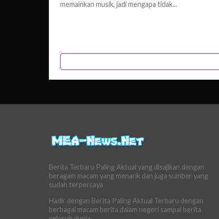
memainkan musik, jadi mengapa tidak...
Berita Terbaru Paling Aktual yang disajikan dengan
beragam macam yang menarik dan juga sumber yang
sudah terpercaya
Hadir dengan Berita Paling Aktual Terbaru dengan
berbagai macam berita dalam negeri sampai berita
seluruh dunia