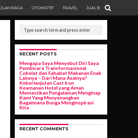
OLAH RAGA
OTOMOTIF
TRAVEL
JUAL BELI
RECENT POSTS
Mengapa Saya Menyebut Diri Saya
Pembicara Transformasional
Cokelat dan Sahabat Makanan Enak
Lainnya – Dari Mana Asalnya?
Keberlanjutan Cast Iron
Keamanan Hotel yang Aman
Memastikan Pengalaman Menginap
Kami Yang Menyenangkan
Bagaimana Bunga Menginspirasi
Kita
RECENT COMMENTS