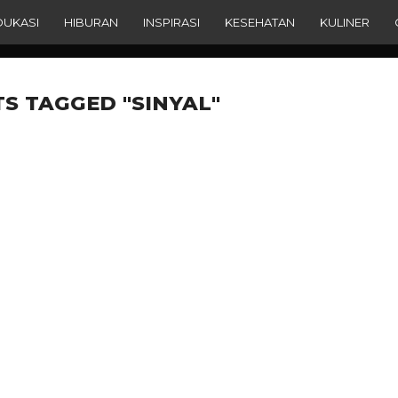
DUKASI
HIBURAN
INSPIRASI
KESEHATAN
KULINER
TS TAGGED "SINYAL"