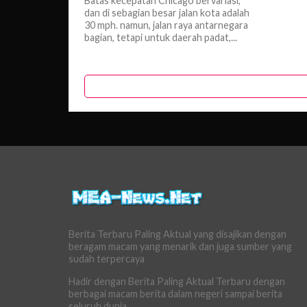
Batas kecepatan Chicago bervariasi,
dan di sebagian besar jalan kota adalah
30 mph. namun, jalan raya antarnegara
bagian, tetapi untuk daerah padat,...
Berita Terbaru Paling Aktual yang disajikan dengan
beragam macam yang menarik dan juga sumber yang
sudah terpercaya
Hadir dengan Berita Paling Aktual Terbaru dengan
berbagai macam berita dalam negeri sampai berita
seluruh dunia